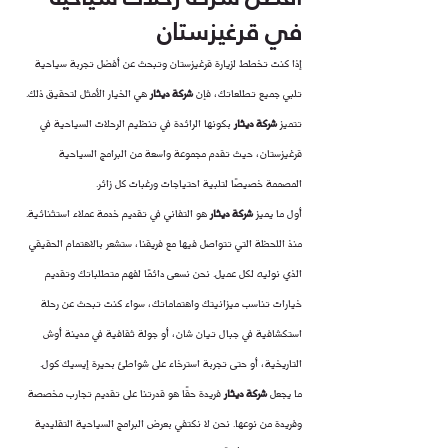
في قرغيزستان
إذا كنت تخطط لزيارة قرغيزستان وتبحث عن أفضل تجربة سياحية 
تلبي جميع تطلعاتك، فإن 
شركة ديثار
 هي الخيار الأمثل لتحقيق ذلك. 
تتميز 
شركة ديثار
 بكونها الرائدة في تنظيم الرحلات السياحية في 
قرغيزستان، حيث تقدم مجموعة واسعة من البرامج السياحية 
المصممة خصيصًا لتلبية احتياجات ورغبات كل زائر.
أول ما يميز 
شركة ديثار
 هو التفاني في تقديم خدمة عملاء استثنائية. 
منذ اللحظة التي تتواصل فيها مع فريقنا، ستشعر بالاهتمام الحقيقي 
الذي نوليه لكل عميل. نحن نسعى دائمًا لفهم متطلباتك وتقديم 
خيارات تناسب ميزانيتك واهتماماتك، سواء كنت تبحث عن رحلة 
استكشافية في جبال تيان شان، أو جولة ثقافية في مدينة أوش 
التاريخية، أو حتى تجربة استرخاء على شواطئ بحيرة إيسيك كول.
ما يجعل 
شركة ديثار
 فريدة حقًا هو قدرتنا على تقديم تجارب مخصصة 
وفريدة من نوعها. نحن لا نكتفي بعرض البرامج السياحية التقليدية 