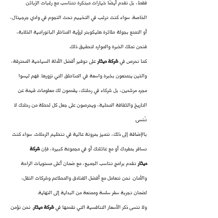
فقط، بل نقدم أيضًا خيارات مبتكرة تتناسب مع رغبات الزبائن 
الخاصة. سواء كنت ترغب في التخييم تحت النجوم في وادي جرجيتال، 
أو التمتع بجولة طائرة هليكوبتر لرؤية المناظر البانورامية الخلابة، 
فنحن نملك الخبرة والموارد لتحقيق ذلك.
كما نحرص في 
شركة ديثار
 على توفير أفضل الأدلة السياحية المحترفة، 
والذين يتمتعون بخبرة واسعة في المناطق التي نزورها. فهم ليسوا 
مجرد مرشدين، بل شركاء في رحلتك، يقدمون لك معلومات قيمة عن 
التاريخ والثقافة المحلية، ويحرصون على جعل كل لحظة من رحلتك لا 
تُنسى.
بالإضافة إلى ذلك، نتميز بمرونة عالية في تنظيم الرحلات. سواء كنت 
تسافر بمفردك أو مع عائلتك أو في مجموعة كبيرة، فإن 
شركة 
ديثار
 تقدم برامج تناسب الجميع، مع ضمان أعلى مستويات الراحة 
والأمان. نحن نتعامل مع أفضل الفنادق والمطاعم وشركات النقل، 
لضمان تجربة سفر سلسة وممتعة من البداية إلى النهاية.
ولا ننسى ذكر الأسعار التنافسية التي نقدمها في 
شركة ديثار
. نحن نؤمن 