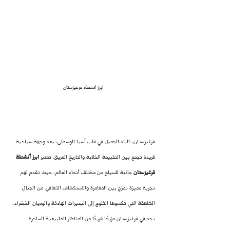
ابرز انشطة قرغيزستان 
قرغيزستان، البلد الجميل في قلب آسيا الوسطى، يعد وجهة سياحية 
فريدة تجمع بين الطبيعة الخلابة والتاريخ العريق. تعتبر 
ابرز أنشطة 
قرغيزستان
 جاذبة للسياح من مختلف أنحاء العالم، حيث تقدم لهم 
تجربة مميزة تمزج بين المغامرة والاستكشاف الثقافي. من الجبال 
الشاهقة التي تكسوها الثلوج إلى البحيرات الهادئة والوديان الخضراء، 
تجد في قرغيزستان مزيجًا فريدًا من المناظر الطبيعية الساحرة 