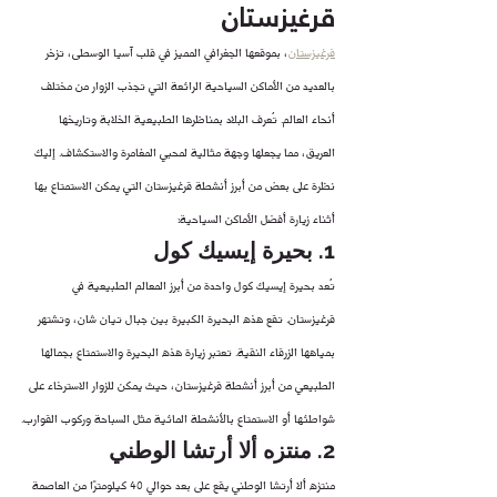
قرغيزستان
قرغيزستان
، بموقعها الجغرافي المميز في قلب آسيا الوسطى، تزخر 
بالعديد من الأماكن السياحية الرائعة التي تجذب الزوار من مختلف 
أنحاء العالم. تُعرف البلاد بمناظرها الطبيعية الخلابة وتاريخها 
العريق، مما يجعلها وجهة مثالية لمحبي المغامرة والاستكشاف. إليك 
نظرة على بعض من أبرز أنشطة قرغيزستان التي يمكن الاستمتاع بها 
أثناء زيارة أفضل الأماكن السياحية:
1. بحيرة إيسيك كول
تُعد بحيرة إيسيك كول واحدة من أبرز المعالم الطبيعية في 
قرغيزستان. تقع هذه البحيرة الكبيرة بين جبال تيان شان، وتشتهر 
بمياهها الزرقاء النقية. تعتبر زيارة هذه البحيرة والاستمتاع بجمالها 
الطبيعي من أبرز أنشطة قرغيزستان، حيث يمكن للزوار الاسترخاء على 
شواطئها أو الاستمتاع بالأنشطة المائية مثل السباحة وركوب القوارب.
2. منتزه ألا أرتشا الوطني
منتزه ألا أرتشا الوطني يقع على بعد حوالي 40 كيلومترًا من العاصمة 