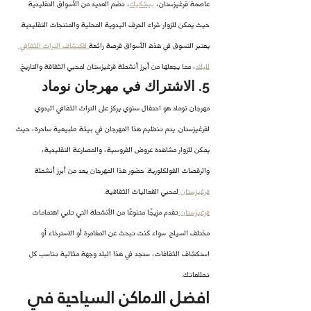
عاصمة قرغيزستان، 
بيشكيك
، تضم العديد من الأسواق التقليدية 
حيث يمكن للزوار شراء الحرف اليدوية المحلية والمنتجات التقليدية. 
يعتبر التسوق في هذه الأسواق فرصة رائعة
 لاكتشاف التراث الثقافي 
للبلاد
، مما يجعلها من أبرز أنشطة قرغيزستان لمحبي الثقافة والتاريخ.
5. الاشتراك في مهرجان نوماد
مهرجان نوماد هو احتفال سنوي يركز على التراث الثقافي البدوي 
لقرغيزستان. يتم تنظيم هذا المهرجان في بيئة طبيعية ساحرة، حيث 
يمكن للزوار مشاهدة عروض الفروسية، والمصارعة التقليدية، 
والرقصات الفولكلورية. حضور هذا المهرجان يعد من أبرز أنشطة 
قرغيزستان 
لمحبي الفعاليات الثقافية.
قرغيزستان 
تقدم مزيجًا متنوعًا من الأنشطة التي تلبي اهتمامات 
مختلف السياح. سواء كنت تبحث عن المغامرة أو الاسترخاء أو 
استكشاف الثقافات، ستجد في هذا البلد وجهة مثالية تناسب كل 
تطلعاتك.
افضل الاماكن السياحية في 