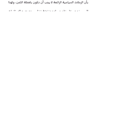
بأن الرحلات السياحية الرائعة لا يجب أن تكون باهظة الثمن، ولهذا 
السبب نحرص على تقديم برامج متنوعة تتناسب مع جميع الميزانيات، 
دون المساس بجودة الخدمة التي نفتخر بتقديمها.
إذا كنت ترغب في الاستمتاع بتجربة سياحية لا مثيل لها في 
قرغيزستان، فإن 
شركة ديثار
 هي الخيار الذي سيحول رحلتك إلى مغامرة 
مليئة بالذكريات الجميلة. نحن هنا لنجعل من زيارتك إلى قرغيزستان 
تجربة لا تُنسى، مليئة بالاستكشاف والراحة والإثارة. تواصل معنا 
اليوم لتحجز مكانك في إحدى رحلاتنا المميزة، واستعد لاكتشاف سحر 
قرغيزستان بأسلوب لم تجربه من قبل.