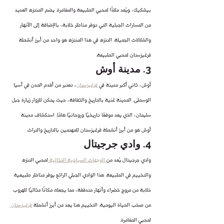
بيشكيك، ويُعد ملاذًا لمحبي الطبيعة والمغامرة. يضم المنتزه العديد 
من المسارات الجبلية التي توفر مناظر خلابة، بالإضافة إلى الأنهار 
والشلالات الجميلة. التنزه في هذا المنتزه هو واحد من أبرز أنشطة 
قرغيزستان لمحبي الطبيعة.
3. مدينة أوش
أوش، ثاني أكبر مدينة في 
قرغيزستان
، تعتبر من أقدم المدن في آسيا 
الوسطى. المدينة غنية بالتاريخ والثقافة، حيث يمكن للزوار زيارة جبل 
سليمان، الذي يعد موقعًا تاريخيًا وروحانيًا هامًا. استكشاف مدينة 
أوش هو من أبرز أنشطة قرغيزستان للمهتمين بالتاريخ والتراث.
4. وادي جرجيتال
وادي جرجيتال يُعد من
 الوجهات السياحية المثالية 
لمحبي التنزه 
والتخييم في الطبيعة. هذا الوادي الجبلي الرائع يوفر مناظر طبيعية 
خلابة من مروج خضراء وأنهار متدفقة، مما يجعله مكانًا مثاليًا للهروب 
من صخب الحياة اليومية. التخييم هنا يعد من أبرز أنشطة 
قرغيزستان 
لمحبي المغامرة.