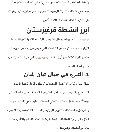
والأنشطة المثيرة. سواء كنت من محبي المشي لمسافات طويلة أو 
ترغب في اكتشاف الحياة البدوية التقليدية، فإن قرغيزستان توفر لك 
كل ما تبحث عنه لقضاء عطلة لا تُنسى.
ابرز انشطة قرغيزستان
قرغيزستان
، المعروفة بجمال طبيعتها البكر وثقافتها العريقة، توفر 
للزوار مجموعة متنوعة من الأنشطة التي تجعل من رحلتهم تجربة لا 
تُنسى. إليك نظرة على أبرز أنشطة 
قرغيزستان 
التي تجذب السياح من 
جميع أنحاء العالم:
1. التنزه في جبال تيان شان
جبال تيان شان، أو "جبال السماوات"، تقدم للزوار فرصة فريدة 
للاستمتاع بالتنزه بين المناظر الطبيعية الخلابة. تعتبر هذه الجبال 
موطنًا لأحد أفضل مسارات المشي لمسافات طويلة في العالم، حيث 
يمكن للزوار استكشاف المروج الجبلية والغابات الكثيفة، وكذلك رؤية 
الأنهار الجليدية الشاهقة. التنزه في هذه المنطقة هو بالتأكيد واحد 
من أبرز أنشطة قرغيزستان.