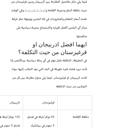
فيما يلي نذكر تفاصيل المقارنة بين أذربيجان وبين قرغيستان من 
حيث تكلفة السفر وتجربة الإقامة و
التجاربة السياحية
 وفي الوقت 
نفسه أسعار الطعام والمشروبات في كلا البلدين ووجهة نظر شركة 
ديثار أي البلدين أفضل للزيارة والاستمتاع بتجربة سياحية على 
منافستها.
ايهما افضل اذربيجان او 
قرغيزستان من حيث التكلفة؟
في الحقيقة، التكلفة عامل مهم في أي رحلة سياحية، وبالأخص إذا 
كُنت تريد قضاء فترة طويلة في البلد التي تود الذهاب إليها سواء 
كانت اذربيجان او قرغيزستان، فيما يلي جدول مقارنة بين كل من 
الدولتين من حيث التكلفة:
قرغيزستان
اذربيجان
تكلفة الإقامة
50 دولار/ليلة في فندق 
100 دولار/ليلة ف
3 نجوم في بيشكيك
فندق 3 نجوم في باكو