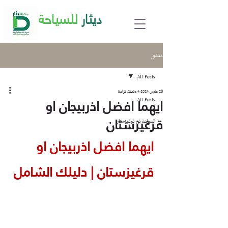
ديثار
للسياحة
منشور
All Posts
28 مارس 2024
4 دقيقة قراءة
ايهما افضل اذربيجان او
All Posts
قرغيزستان
السياحة في قرغيزستان
ايهما افضل اذربيجان او 
قرغيزستان | دليلك الشامل