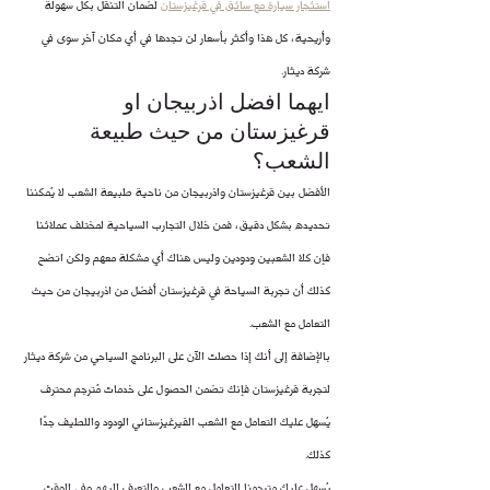
استئجار سيارة مع سائق في قرغيزستان
 لضمان التنقل بكل سهولة 
وأريحية، كل هذا وأكثر بأسعار لن تجدها في أي مكان آخر سوى في 
شركة ديثار.
ايهما افضل اذربيجان او 
قرغيزستان من حيث طبيعة 
الشعب؟
الأفضل بين قرغيزستان واذربيجان من ناحية طبيعة الشعب لا يُمكننا 
تحديده بشكل دقيق، فمن خلال التجارب السياحية لمختلف عملائنا 
فإن كلا الشعبين ودودين وليس هناك أي مشكلة معهم ولكن اتضح 
كذلك أن تجربة السياحة في قرغيزستان أفضل من اذربيجان من حيث 
التعامل مع الشعب.
بالإضافة إلى أنك إذا حصلت الآن على البرنامج السياحي من شركة ديثار 
لتجربة قرغيزستان فإنك تضمن الحصول على خدمات مُترجم محترف 
يُسهل عليك التعامل مع الشعب القيرغيزستاني الودود واللطيف جدًا 
كذلك.
يُسهل عليك مترجمنا التعامل مع الشعب والتعرف إليهم وفي الوقت 