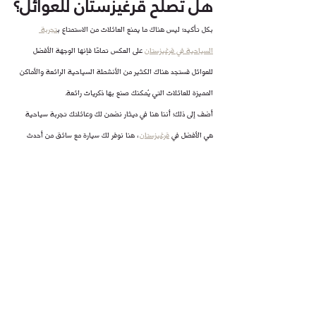
هل تصلح قرغيزستان للعوائل؟
بكل تأكيد؛ ليس هناك ما يمنع العائلات من الاستمتاع ب
تجربة 
السياحية في قرغيزستان
 على العكس تمامًا فإنها الوجهة الأفضل 
للعوائل فستجد هناك الكثير من الأنشطة السياحية الرائعة والأماكن 
المميزة للعائلات التي يُمكنك صنع بها ذكريات رائعة.
أضف إلى ذلك؛ أننا هنا في ديثار نضمن لك وعائلتك تجربة سياحية 
هي الأفضل في 
قرغيزستان
، هنا نوفر لك سيارة مع سائق من أحدث 
الموديلات التي تنقلك إلى كل مكان لنجعل تجربتك السياحية مثيرة 
للإعجاب كذلك نوفر لك كل المقومات التي تضمن لك الاستمتاع بكل 
لحظة.
لا تفوت على نفسك الفُرصة اليوم، فقرغيزستان هي الوجهة المثالية 
التي يُمكنك الذهاب إليها والاستمتاع بتجربة السياحية بها في كل أيام 
العام وكذلك سواء كنت بمفردك أو مع أصدقائك أو مع عائلتك، فهي 
الوجهة التي تجمع بين كل الأنشطة السياحية لكل الرحلات السياحية 
القادمة من الخارج.