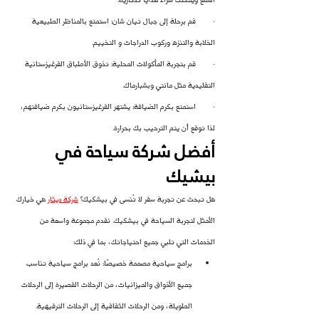
·        قم برحلة إلى جبال تيان شان: استمتع بالمناظر الطبيعية 
الخلابة والتنزه وركوب الدراجات و التخييم.
·        قم بتجربة المأكولات المحلية: تذوق الأطباق القرغيزستانية 
التقليدية مثل مانتي وبشبارماك.
·        استمتع بكرم الضيافة: يشتهر القرغيزستانيون بكرم ضيافتهم، 
لذا توقع أن يتم الترحيب بك بحرارة.
أفضل شركة سياحة في 
بيشيك
هل تبحث عن تجربة سفر لا تُنسى في بيشكيك؟ 
شركة ديثار
هي خيارك 
الأمثل لتجربة السياحة في بيشكيك. نقدم مجموعة واسعة من 
الخدمات التي تلبي جميع احتياجاتك، بما في ذلك:
برامج سياحية مصممة خصيصًا: نُعد برامج سياحية تناسب 
جميع الأذواق والميزانيات، من الرحلات القصيرة إلى الرحلات 
الطويلة، ومن الرحلات الثقافية إلى الرحلات الترفيهية.