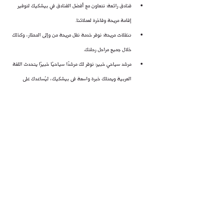
فنادق رائعة: نتعاون مع أفضل الفنادق في بيشكيك لتوفير 
إقامة مريحة وفاخرة لعملائنا.
تنقلات مريحة: نوفر خدمة نقل مريحة من وإلى المطار، وكذلك 
خلال جميع مراحل رحلتك.
مرشد سياحي خبير: نوفر لك مرشدًا سياحيًا خبيرًا يتحدث اللغة 
العربية ويمتلك خبرة واسعة في بيشكيك، ليُساعدك على 
الاستفادة من رحلتك إلى أقصى حد.
أسعار تنافسية: نقدم أسعارًا تنافسية تناسب جميع الميزانيات.
مع شركة ديثار، ستحظى بتجربة سفر فريدة من نوعها في بيشكيك. 
اتصل بنا اليوم لمعرفة المزيد عن خدماتنا!
مميزات شركة ديثار
خبرة واسعة: نمتلك خبرة واسعة في مجال السياحة في 
بيشكيك.
سمعة طيبة: نتمتع بسمعة طيبة بين عملائنا.
فريق عمل محترف: لدينا فريق عمل محترف مُدرّب على تقديم 