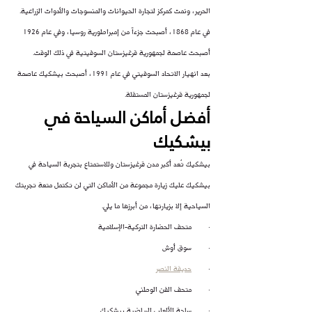
الحرير، ونمت كمركز لتجارة الحيوانات والمنسوجات والأدوات الزراعية. 
في عام 1868، أصبحت جزءاً من إمبراطورية روسيا، وفي عام 1926 
أصبحت عاصمة لجمهورية قرغيزستان السوفيتية في ذلك الوقت.
بعد انهيار الاتحاد السوفيتي في عام 1991، أصبحت بيشكيك عاصمة 
لجمهورية قرغيزستان المستقلة.
أفضل أماكن السياحة في 
بيشكيك
بيشكيك تُعد أكبر مدن قرغيزستان وللاستمتاع بتجربة السياحة في 
بيشكيك عليك زيارة مجموعة من الأماكن التي لن تكتمل متعة تجربتك 
السياحية إلا بزيارتها، من أبرزها ما يلي.
·        متحف الحضارة التركية-الإسلامية
·        سوق أوش
·        
حديقة النصر
·        متحف الفن الوطني
·        ساحة الألعاب الرياضية بيشكيك