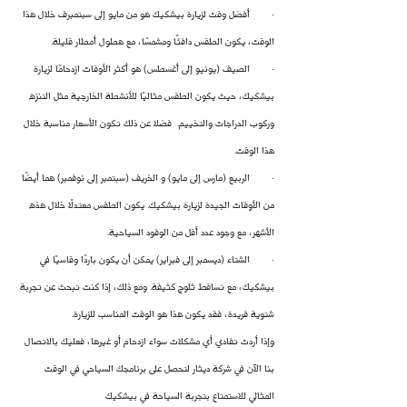
·        أفضل وقت لزيارة بيشكيك هو من مايو إلى سبتمبرف خلال هذا 
الوقت، يكون الطقس دافئًا ومشمسًا، مع هطول أمطار قليلة.
·        الصيف (يونيو إلى أغسطس) هو أكثر الأوقات ازدحامًا لزيارة 
بيشكيك، حيث يكون الطقس مثاليًا للأنشطة الخارجية مثل التنزه 
وركوب الدراجات والتخييم.  فضلا عن ذلك تكون الأسعار مناسبة خلال 
هذا الوقت.
·        الربيع (مارس إلى مايو) و الخريف (سبتمبر إلى نوفمبر) هما أيضًا 
من الأوقات الجيدة لزيارة بيشكيك. يكون الطقس معتدلًا خلال هذه 
الأشهر، مع وجود عدد أقل من الوفود السياحية.
·        الشتاء (ديسمبر إلى فبراير) يمكن أن يكون باردًا وقاسيًا في 
بيشكيك، مع تساقط ثلوج كثيفة. ومع ذلك، إذا كنت تبحث عن تجربة 
شتوية فريدة، فقد يكون هذا هو الوقت المناسب للزيارة.
وإذا أردت تفادي أي مشكلات سواء ازدحام أو غيرها، فعليك بالاتصال 
بنا الآن في شركة ديثار لتحصل على برنامجك السياحي في الوقت 
المثالي للاستمتاع بتجربة السياحة في بيشكيك