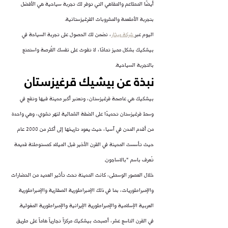
أيضًا المطاعم والمقاهي التي توفر لك تجربة سياحية هي الأفضل 
بتجربة الأطعمة والمشروبات القرغيزستانية.
اليوم عبر
 شركة ديثار
، نضمن لك الحصول على تجربة السياحة في 
بيشكيك بشكل مميز تمامًا، لا تفوت على نفسك الفُرصة واستمتع 
بالتجربة السياحية.
نبذة عن بيشيك قرغيزستان
بيشكيك هي عاصمة قرغيزستان، وتعتبر أكبر مدينة فيها وتقع في 
وسط قرغيزستان تحديدًا على الضفة الشمالية لنهر تشوي، وهي واحدة 
من أقدم المدن في آسيا، حيث يعود تاريخها إلى أكثر من 2000 عام 
حيث تأسست المدينة في القرن الأخير قبل الميلاد كمستوطنة قديمة 
تُعرف باسم "بالاساجون.
خلال العصور الوسطى، كانت المدينة تحت تأثير العديد من الحضارات 
والإمبراطوريات، بما في ذلك الإمبراطورية الصفارية والإمبراطورية 
العربية الإسلامية والإمبراطورية الإيرانية والإمبراطورية المغولية.
في القرن التاسع عشر، أصبحت بيشكيك مركزاً تجارياً هاماً على طريق 