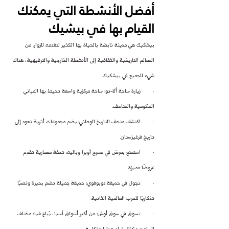
أفضل الأنشطة التي يمكنك 
القيام بها في بيشيك
بيشكيك هي مدينة نابضة بالحياة بها الكثير لتقدمه للزوار. من 
المعالم التاريخية والثقافية إلى الأنشطة الخارجية والترفيهية، هناك 
شيء للجميع في بيشكيك.
·        زيارة ساحة ألا-تو: ساحة مركزية واسعة تحيط بها المباني 
الحكومية والمتاحف.
·        اكتشف متحف التاريخ الوطني: يضم مجموعات أثرية تعود إلى 
تاريخ قرغيزستان.
·        استمتع بعرض في مسرح أوبرا وباليه: تحفة معمارية تقدم 
عروضًا مميزة.
·        تجول في حديقة دوبوفوي: حديقة جميلة تضم بحيرة ونصبًا 
تذكاريًا للحرب العالمية الثانية.
·        تسوق في سوق أوش: من أكبر أسواق آسيا، يُباع فيه مختلف 
السلع ويمكنك شراء هدايا تذكارية.