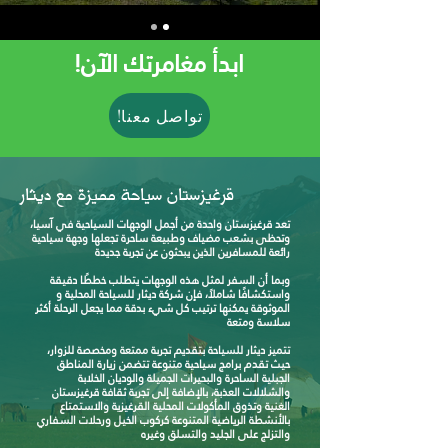
!ابدأ مغامرتك الآن
!تواصل معنا
قرغيزستان سياحة مميزة مع ديثار
تعد قرغيزستان واحدة من أجمل الوجهات السياحية في آسيا،
وتحظى بشعب مضياف وطبيعة ساحرة تجعلها وجهة سياحية
رائعة للمسافرين الذين يبحثون عن تجربة جديدة
وبما أن السفر لمثل هذ
ه الوجهات يتطلب خططًا دقيقة
واستكشافًا شاملاً، فإن شركة ديثار للسياحة المحلية و
الموثوقة يمكنها ترتيب كل شيء بدقة مما يجعل الرحلة أكثر
سلاسة ومتعة
تتميز ديثار للسياحة
بتقديم تجربة
ممتعة ومخصصة للزوار،
حيث تقدم برامج سياحية متنوعة تتضمن زيارة المناطق
الجبلية الساحرة والبحيرات الجميلة والوديان الخلابة
والشلالات العذبة، بالإضافة إلى تجربة ثقافة قرغيزستان
الغنية وتذوق المأكولات المحلية القرغيزية والاستمتاع
بالأنشطة الرياضية المتنوعة كركوب الخيل ورحلات السفاري
والتزلج على الجليد والتسلق وغيره