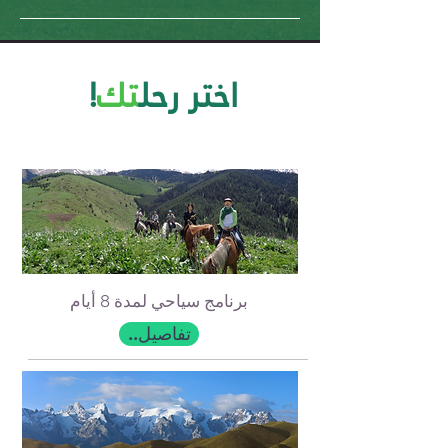
!اختر رحل
تك
برنامج سياحي لمدة 8 أيام
..تفاصيل