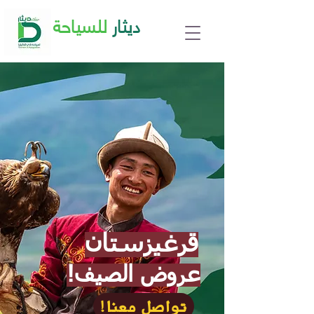
ديثار
للسياحة
قرغيزستان
!عروض الصيف
!تواصل معنا