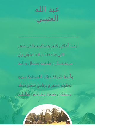
عبد الله
العتيبي
رحت أماكن كثير وسافرت لكن حتى
الآن ما دخلت بلاد قلبي زي
قرغيزستان, طبيعة وجمال وراحة
وأيضا شركة ديثار للسياحة سوو
تنظيم مميز وبرنامج ممتع فعلا
ويعطي صورة جيدة عن هالبلاد