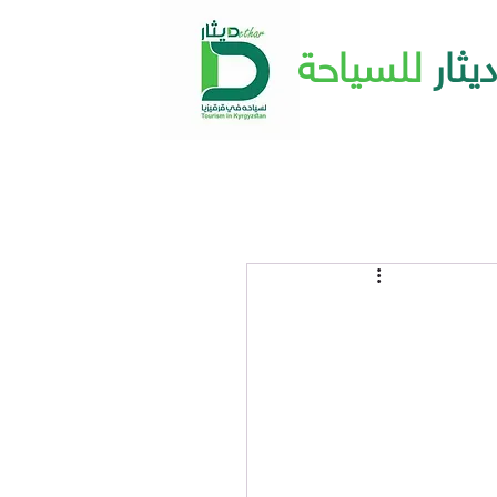
ديثار
للسياحة