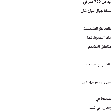
تتميز بحيرة إيسيك كول بمساحتها الشاسعة التي تبلغ حوالي 6,236 كيلومتر مربع، وبعمق يصل إلى ما يزيد عن 700 متر في 
لسلة جبال تيان شان 
المناظر الطبيعية 
اه البحيرة. كما 
مناطق للتخييم 
لنادرة والمهددة 
من يزور قرغيزستان.
طبيعة في 
ستان، في قلب 