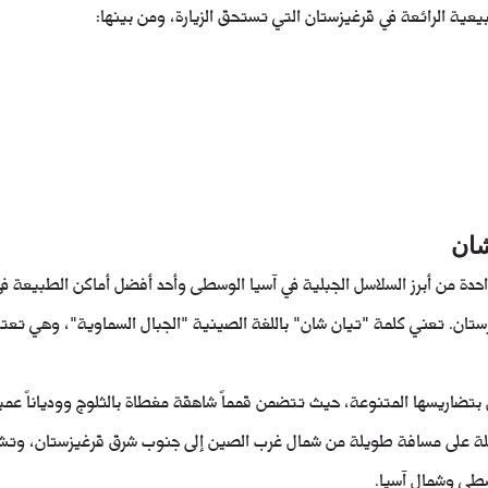
يعية الرائعة في قرغيزستان التي تستحق الزيارة، ومن بينها:
شان
دة من أبرز السلاسل الجبلية في آسيا الوسطى وأحد أفضل أماكن الطبيعة في
ستان. تعني كلمة "تيان شان" باللغة الصينية "الجبال السماوية"، وهي تعتبر
بتضاريسها المتنوعة، حيث تتضمن قمماً شاهقة مغطاة بالثلوج وودياناً عمي
لة على مسافة طويلة من شمال غرب الصين إلى جنوب شرق قرغيزستان، وتشكل
طى وشمال آسيا.