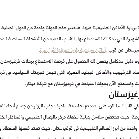
ا بزيارة الأماكن الطبيعية فيها، فتعتبر هذه الدولة واحدة من الدول الجبلية 
لشهيرة التي يمكنك الاستمتاع بها بالقيام بالعديد من الأنشطة السياحية المم
يزستان عن قرب 
بأماكن سياحية بارزة تعرفها لأول مرة
.
يوم دليل متكامل يضمن لك الحصول على فرصة الاستمتاع برحلات قرغيزستان ال
طة الترفيهية والأماكن الجبلية المميزة التي تجعل تجربتك السياحية في قرغي
ك واستمتع الآن بجولة السياحة في قرغيزستان مع شركة ديثار.
غيزستان
ي قلب آسيا الوسطى، تتمتع بطبيعة ساحرة تجذب الزوار من جميع أنحاء العال
عة، حيث تحتضن سلاسل جبلية مذهلة تزخر بالجمال الطبيعي والمناظر الخلا
واحدة من أبرز المعالم الطبيعية في قرغيزستان، حيث تمتد قممها المغطاة ب
يبًا يلهم الزوار بروعته. ومن بين هذه الجبال ينبعث جمال طبيعي فريد في