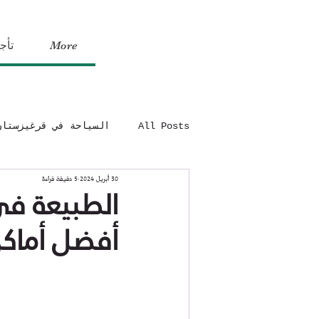
More
تأج
All Posts
السياحة في قرغيزستان
30 أبريل 2024
5 دقيقة قراءة
الطبيعة ف
أفضل أماكن