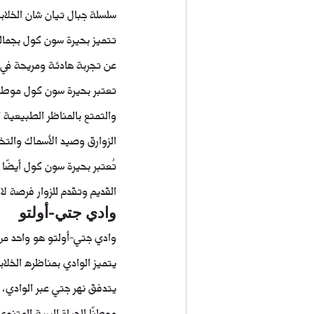
سلسلة جبال تيان شان الخلابة
تتميز بحيرة سون كول بجمالها
عن تجربة هادئة ومريحة في ق
تعتبر بحيرة سون كول موطنًا ل
والتمتع بالمناظر الطبيعية ا
الزوارق وصيد الأسماك والتخ
تُعتبر بحيرة سون كول أيضًا م
القديم وتقدم للزوار فرصة لا
وادي جتي-أولتو
وادي جتي-أولتو هو واحد من
يتميز الوادي بمناظره الخلاب
يتدفق نهر جتي عبر الوادي، و
موطنًا للحياة البرية المتنو