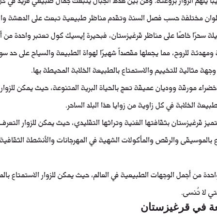
ألوان مختلفة حسب فصل السنة وتقدم مناظر طبيعية تبعث على الدهشة وال
لة سحرًا خاصًا على مناظر قرغيزستان، فبحيرة إيسيك كول تعتبر واحدة من أكب
 ومهدئة للروح، مما يجعلها مقصداً شهيرًا لهواة الطبيعة والسياح على حد سواء
جهة مثالية للتخييم والاستمتاع بالطبيعة الخلابة المحيطة بها.
ضراء مورقة ووديان عميقة تعج بالحياة البرية المتنوعة، حيث يمكن للزوار 
عة الخلابة في كل زاوية من زوايا هذا البلد الساحر.
ميز قرغيزستان بثقافتها الغنية وتراثها التقليدي، حيث يمكن للزوار التعرف
ع بالموسيقى والرقص والمأكولات الشهية في المهرجانات والأنشطة الثقافية ا
حدة من أجمل الوجهات الطبيعية في العالم، حيث يمكن للزوار الاستمتاع بالمن
تي لا تُنسى.
عة في قرغيزستان