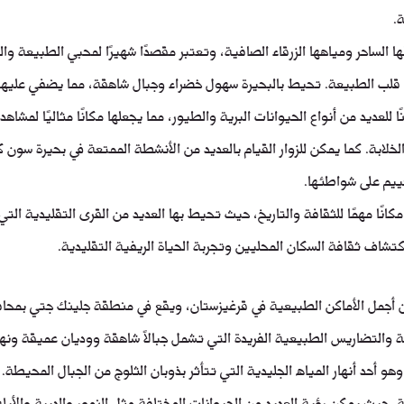
.
 الساحر ومياهها الزرقاء الصافية، وتعتبر مقصدًا شهيرًا لمحبي الطبيعة وال
لب الطبيعة. تحيط بالبحيرة سهول خضراء وجبال شاهقة، مما يضفي عليها جم
لعديد من أنواع الحيوانات البرية والطيور، مما يجعلها مكانًا مثاليًا لمشاهدة 
لخلابة. كما يمكن للزوار القيام بالعديد من الأنشطة الممتعة في بحيرة سون
ييم على شواطئها.
كانًا مهمًا للثقافة والتاريخ، حيث تحيط بها العديد من القرى التقليدية الت
كتشاف ثقافة السكان المحليين وتجربة الحياة الريفية التقليدية.
 أجمل الأماكن الطبيعية في قرغيزستان، ويقع في منطقة جلينك جتي بمحا
ة والتضاريس الطبيعية الفريدة التي تشمل جبالاً شاهقة ووديان عميقة ونهراً 
هو أحد أنهار المياه الجليدية التي تتأثر بذوبان الثلوج من الجبال المحيطة. 
عة، حيث يمكن رؤية العديد من الحيوانات المختلفة مثل النمور والدببة والأيلة