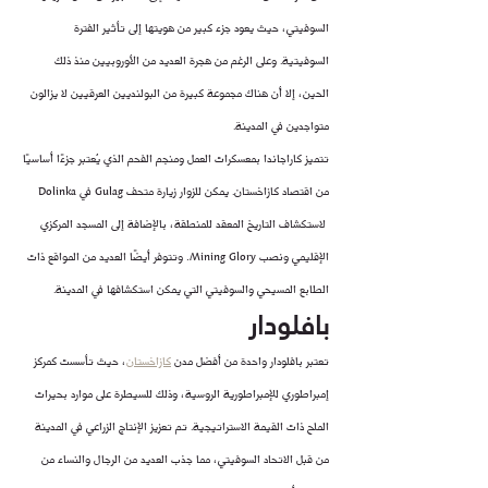
السوفيتي، حيث يعود جزء كبير من هويتها إلى تأثير الفترة 
السوفيتية. وعلى الرغم من هجرة العديد من الأوروبيين منذ ذلك 
الحين، إلا أن هناك مجموعة كبيرة من البولنديين العرقيين لا يزالون 
متواجدين في المدينة.
تتميز كاراجاندا بمعسكرات العمل ومنجم الفحم الذي يُعتبر جزءًا أساسيًا 
من اقتصاد كازاخستان. يمكن للزوار زيارة متحف Gulag في Dolinka 
 لاستكشاف التاريخ المعقد للمنطقة، بالإضافة إلى المسجد المركزي 
الإقليمي ونصب Mining Glory. وتتوفر أيضًا العديد من المواقع ذات 
الطابع المسيحي والسوفيتي التي يمكن استكشافها في المدينة.
بافلودار
تعتبر بافلودار واحدة من أفضل مدن 
كازاخستان
، حيث تأسست كمركز 
إمبراطوري للإمبراطورية الروسية، وذلك للسيطرة على موارد بحيرات 
الملح ذات القيمة الاستراتيجية. تم تعزيز الإنتاج الزراعي في المدينة 
من قبل الاتحاد السوفيتي، مما جذب العديد من الرجال والنساء من 