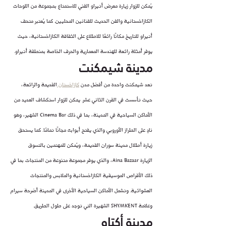
يُمكن للزوار زيارة معرض أتيراو الفني للاستمتاع بمجموعة من اللوحات 
الكازاخستانية والفن الحديث للفنانين المحليين. كما يُعتبر متحف 
أتيراو للتاريخ مكانًا رائعًا للاطلاع على الثقافة الكازاخستانية، حيث 
يوفر أمثلة رائعة للهندسة المعمارية والحرف الخاصة بمنطقة أتيراو.
مدينة شيمكنت
تعد شيمكنت واحدة من أفضل مدن 
كازاخستان 
القديمة والرائعة، 
حيث تأسست في القرن الثاني عشر. يمكن للزوار استكشاف العديد من 
الأماكن السياحية في المدينة، بما في ذلك Cinema Bar الشهير، وهو 
نادٍ على الطراز الأوروبي والذي يفتح أبوابه مجانًا تمامًا. كما يستحق 
زيارة أطلال مدينة سوران القديمة، ويُمكن للمهتمين بالتسوق 
الزيارة Aina Bazaar، والذي يوفر مجموعة متنوعة من المنتجات بما في 
ذلك الأقراص الموسيقية الكازاخستانية والملابس والمنتجات 
العشوائية. وتشمل الأماكن السياحية الأخرى في المدينة أضرحة سيرام 
وعلامة SHYMKENT الشهيرة التي توجد على طول الطريق.
مدينة أكتاو