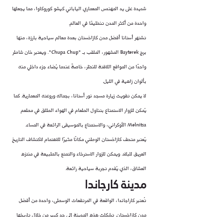
شديدة على يد المهندس المعماري الياباني كيشو كوروكاوا، مما يجعلها 
واحدة من أكثر المدن تنظيمًا في العالم.
تشتهر أستانا أفضل مدن كازاخستان بعدة معالم سياحية بارزة، منها 
برج Bayterek المشهور، الملقب بـ "Chupa Chup". ويعتبر خان شاطر 
واحدًا من المواقع اللافتة للنظر، خاصةً عندما يُضاء جزء داخلي منه 
بألوان زاهية في الليل.
لا يمكن تفويت زيارة مسجد نور أستانا، بجماله وروعته المعمارية. كما 
يُمكن للزوار الاستمتاع بتناول الطعام في الهواء الطلق في مطعم 
Melnitsa الأوكراني، والاستمتاع بالموسيقى الرائعة في المساء.
يُعتبر متحف كازاخستان الوطني مكانًا مثيرًا للاهتمام لاكتشاف التاريخ 
العريق للبلاد. ويمكن للزوار الاسترخاء والتمتع بالطبيعة في منتزه 
العشاق، الذي يُقدم تجربة سياحية رائعة.
مدينة كارجاندا
تُعتبر كاراجاندا، الواقعة في المرتفعات الوسطى، واحدة من أفضل 
مدن كازاخستان. تشكلت هذه المدينة إلى حد كبير من خلال تاريخها 