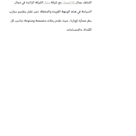
اكتشف جمال 
كازاخستان 
مع شركة 
ديثار 
الشركة الرائدة في مجال 
السياحة في هذه الوجهة الفريدة والمذهلة. نحن نفخر بتقديم تجارب 
سفر ممتازة لزوارنا، حيث نقدم رحلات مخصصة ومتنوعة تناسب كل 
الأذواق والاحتياجات.
مع فريق محترف من الخبراء في مجال السياحة ودليل محلي متمرس، 
ستحظى بتجربة سفر لا تُنسى في أجمل المعالم الطبيعية والثقافية 
في كازاخستان.
اختر شركة ديثار لتصميم رحلتك السياحية المثالية، واستمتع برحلة 
فريدة من نوعها تمتزج فيها المغامرة بالراحة والتمتع بأجواء السفر. 
اكتشف تراث وثقافة كازاخستان بأفضل الطرق معنا، واحجز رحلتك 
الآن لتبدأ مغامرتك السياحية الخاصة في هذا الوجهة الساحرة.