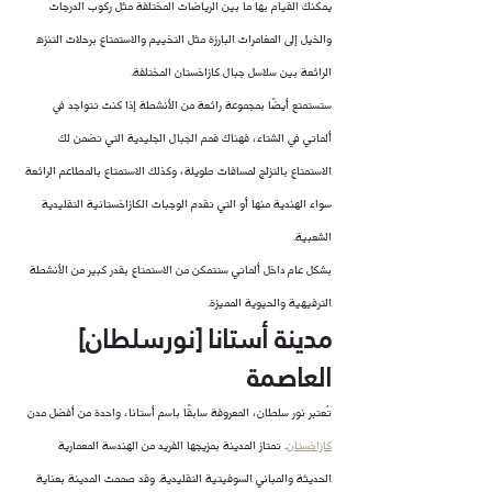
يمكنك القيام بها ما بين الرياضات المختلفة مثل ركوب الدرجات 
والخيل إلى المغامرات البارزة مثل التخييم والاستمتاع برحلات التنزه 
الرائعة بين سلاسل جبال كازاخستان المختلفة.
ستستمتع أيضًا بمجموعة رائعة من الأنشطة إذا كنت تتواجد في 
ألماتي في الشتاء، فهناك قمم الجبال الجليدية التي تضمن لك 
الاستمتاع بالتزلج لمسافات طويلة، وكذلك الاستمتاع بالمطاعم الرائعة 
سواء الهندية منها أو التي تقدم الوجبات الكازاخستانية التقليدية 
الشعبية.
بشكل عام داخل ألماتي ستتمكن من الاستمتاع بقدر كبير من الأنشطة 
الترفيهية والحيوية المميزة.
مدينة أستانا [نورسلطان] 
العاصمة
تُعتبر نور سلطان، المعروفة سابقًا باسم أستانا، واحدة من أفضل مدن 
كازاخستان
. تمتاز المدينة بمزيجها الفريد من الهندسة المعمارية 
الحديثة والمباني السوفيتية التقليدية. وقد صممت المدينة بعناية 