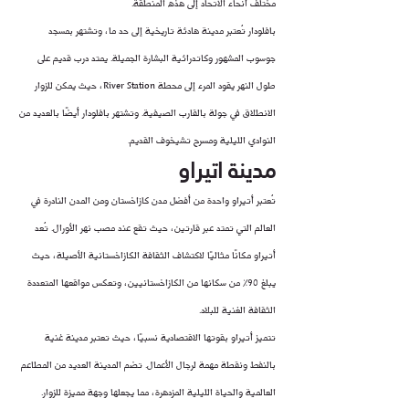
مختلف أنحاء الاتحاد إلى هذه المنطقة.
بافلودار تُعتبر مدينة هادئة تاريخية إلى حد ما، وتشتهر بمسجد 
جوسوب المشهور وكاتدرائية البشارة الجميلة. يمتد درب قديم على 
طول النهر يقود المرء إلى محطة River Station، حيث يمكن للزوار 
الانطلاق في جولة بالقارب الصيفية. وتشتهر بافلودار أيضًا بالعديد من 
النوادي الليلية ومسرح تشيخوف القديم.
مدينة اتيراو
تُعتبر أتيراو واحدة من أفضل مدن كازاخستان ومن المدن النادرة في 
العالم التي تمتد عبر قارتين، حيث تقع عند مصب نهر الأورال. تُعد 
أتيراو مكانًا مثاليًا لاكتشاف الثقافة الكازاخستانية الأصيلة، حيث 
يبلغ 90٪ من سكانها من الكازاخستانيين، وتعكس مواقعها المتعددة 
الثقافة الغنية للبلاد.
تتميز أتيراو بقوتها الاقتصادية نسبيًا، حيث تعتبر مدينة غنية 
بالنفط ونقطة مهمة لرجال الأعمال. تضم المدينة العديد من المطاعم 
العالمية والحياة الليلية المزدهرة، مما يجعلها وجهة مميزة للزوار.