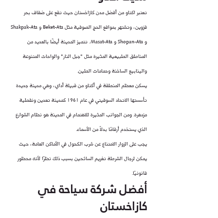
تعتبر اكتاو من أفضل مدن كازاخستان حيث تقع على ضفاف بحر 
قزوين، وتشتهر بمواقع الحج الصوفية مثل Beket-Ata و Shakpak-Ata 
و Shopan-Ata و Masat-Ata. تتميز المدينة أيضًا بالعديد من 
المناطق الطبيعية المثيرة مثل "جبل النار" والواحات المتنوعة 
والينابيع الساخنة وحمامات الطين.
يسكن معظم المنطقة في أكتاو من قبيلة أداي، وهي مدينة جديدة 
تأسستها الاتحاد السوفيتي في عام 1961 كمدينة تعدين ونفطية 
مزدهرة. ومن الجوانب المثيرة للاهتمام في المدينة هو نظام الشوارع 
الذي يستخدم أرقامًا بدلاً من الأسماء.
يجب على الزوار الامتناع عن شرب الكحول في الأماكن العامة، حيث 
يمكن لرجال الشرطة تغريم السائحين بسبب ذلك نظرًا لأنه محظور 
قانونيًا.
أفضل شركة سياحة في 
كازاخستان