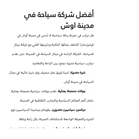
أفضل شركة سياحة في 
مدينة اوش
هل ترغب في تجربة رحلة سياحية لا تُنسى في مدينة أوش في 
قرغيزستان؟ اكتشف جمالها الخلابة وتاريخها الغني مع شركة ديثار 
للسياحة، الشركة الرائدة في مجال السياحة في المدينة. نحن نقدم 
تجارب سياحية مميزة تجمع بين الراحة والمغامرة.
·        
خبرة متميزة
: لدينا فريق عمل محترف وذو خبرة عالية في مجال 
السياحة في مدينة أوش.
·        
جولات مصممة بعناية
: نقدم جولات سياحية مصممة بعناية 
تشمل أهم المعالم السياحية والتجارب الثقافية في المدينة.
·        
مرشدين سياحيين متميزين
: يقودكم مرشدينا السياحيين ذوو 
الخبرة والمعرفة الواسعة لاستكشاف المدينة بكل راحة وثقة.
·        
خدمة شخصية مخصصة
: نحرص على تلبية احتياجاتكم وتوفير 
تجربة سياحية فريدة ومميزة تتناسب مع تفضيلاتكم الشخصية.