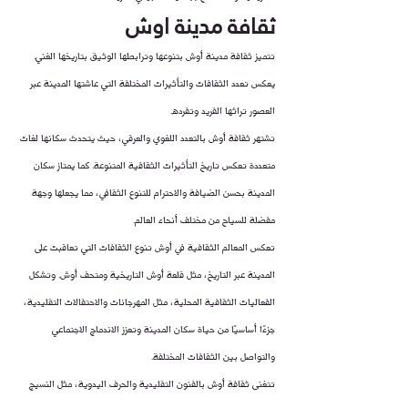
ثقافة مدينة اوش
تتميز ثقافة مدينة أوش بتنوعها وترابطها الوثيق بتاريخها الغني. 
يعكس تعدد الثقافات والتأثيرات المختلفة التي عاشتها المدينة عبر 
العصور تراثها الفريد وتفرده.
تشتهر ثقافة أوش بالتعدد اللغوي والعرقي، حيث يتحدث سكانها لغات 
متعددة تعكس تاريخ التأثيرات الثقافية المتنوعة. كما يمتاز سكان 
المدينة بحسن الضيافة والاحترام للتنوع الثقافي، مما يجعلها وجهة 
مفضلة للسياح من مختلف أنحاء العالم.
تعكس المعالم الثقافية في أوش تنوع الثقافات التي تعاقبت على 
المدينة عبر التاريخ، مثل قلعة أوش التاريخية ومتحف أوش. وتشكل 
الفعاليات الثقافية المحلية، مثل المهرجانات والاحتفالات التقليدية، 
جزءًا أساسيًا من حياة سكان المدينة وتعزز الاندماج الاجتماعي 
والتواصل بين الثقافات المختلفة.
تتغنى ثقافة أوش بالفنون التقليدية والحرف اليدوية، مثل النسيج 