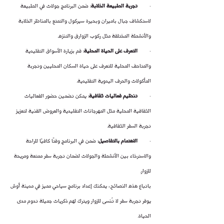
·        
تجربة الطبيعة الخلابة
: ضمن البرنامج جولات في الطبيعة 
لاستكشاف جبال باميران وبحيرة سيركول والتمتع بالمناظر الخلابة 
والأنشطة المختلفة مثل ركوب الزوارق والتنزه.
·        
التعرف على الحياة المحلية
: قم بزيارة الأسواق التقليدية 
والمتاحف المحلية للتعرف على حياة السكان المحليين وتجربة 
المأكولات والحرف اليدوية التقليدية.
·        
تنظيم فعاليات ثقافية
: يمكن تضمين حضور الفعاليات 
الثقافية المحلية مثل المهرجانات التقليدية والعروض الفنية لتعزيز 
تجربة السفر الثقافية.
·        
الاهتمام بالتفاصيل
: ضمن في البرنامج وقتًا كافيًا للراحة 
والاسترخاء بين الأنشطة والجولات لضمان تجربة سفر ممتعة ومريحة 
للزوار.
باتباع هذه النصائح، يمكنك إعداد برنامج سياحي مميز في مدينة أوش 
يوفر تجربة سفر لا تُنسى للزوار ويترك لهم ذكريات جميلة تدوم مدى 
الحياة.