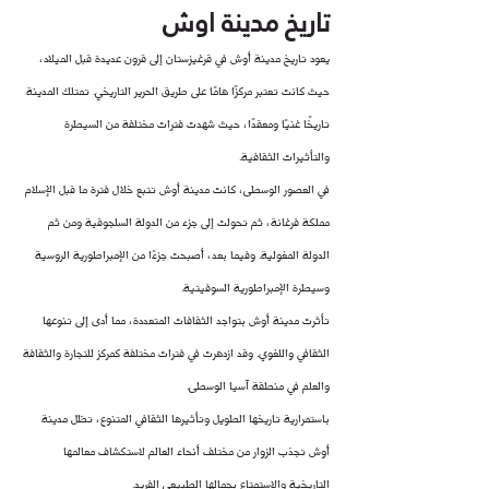
تاريخ مدينة اوش
يعود تاريخ مدينة أوش في قرغيزستان إلى قرون عديدة قبل الميلاد، 
حيث كانت تعتبر مركزًا هامًا على طريق الحرير التاريخي. تمتلك المدينة 
تاريخًا غنيًا ومعقدًا، حيث شهدت فترات مختلفة من السيطرة 
والتأثيرات الثقافية.
في العصور الوسطى، كانت مدينة أوش تتبع خلال فترة ما قبل الإسلام 
مملكة فرغانة، ثم تحولت إلى جزء من الدولة السلجوقية ومن ثم 
الدولة المغولية. وفيما بعد، أصبحت جزءًا من الإمبراطورية الروسية 
وسيطرة الإمبراطورية السوفيتية.
تأثرت مدينة أوش بتواجد الثقافات المتعددة، مما أدى إلى تنوعها 
الثقافي واللغوي. وقد ازدهرت في فترات مختلفة كمركز للتجارة والثقافة 
والعلم في منطقة آسيا الوسطى.
باستمرارية تاريخها الطويل وتأثيرها الثقافي المتنوع، تظل مدينة 
أوش تجذب الزوار من مختلف أنحاء العالم لاستكشاف معالمها 
التاريخية والاستمتاع بجمالها الطبيعي الفريد.