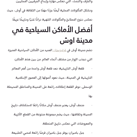
والخزف والنحت، التي تعكس مهارة وإبداع الحرفيين المحليين. 
وتشكل المأكولات المحلية أيضًا جزءًا مهمًا من الثقافة في أوش، حيث 
تعكس تنوع المطابخ والمأكولات الشهية تراثًا غنيًا وتاريخًا عريقًا.
أفضل الأماكن السياحية في 
مدينة اوش
تضم مدينة أوش في 
قرغيزستان 
العديد من الأماكن السياحية المميزة 
التي تجذب الزوار من مختلف أنحاء العالم. من بين هذه الأماكن:
·        قلعة أوش التاريخية: تعد قلعة أوش واحدة من أهم المعالم 
التاريخية في المدينة، حيث تعود أصولها إلى العصور الإسلامية 
الوسطى. توفر القلعة إطلالات رائعة على المدينة والمناطق المحيطة 
بها.
·        متحف أوش: يعتبر متحف أوش مكانًا رائعًا لاستكشاف تاريخ 
المدينة وثقافتها، حيث يضم مجموعة متنوعة من القطع الأثرية 
والمعروضات التي تعكس تاريخ المنطقة.
·        جبل باميران: يوفر جبل باميران فرصًا رائعة لمحبي الطبيعة 