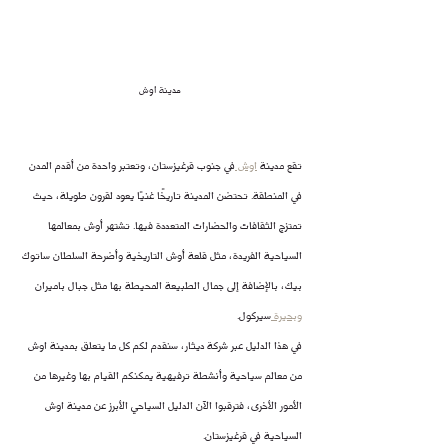
مدينة اوش
تقع مدينة 
اوش 
في جنوب قرغيزستان، وتعتبر واحدة من أقدم المدن 
في المنطقة. تحتضن المدينة تاريخًا غنيًا يعود لقرون طويلة، حيث 
تمتزج الثقافات والحضارات المتعددة فيها. تشتهر أوش بمعالمها 
السياحية الفريدة، مثل قلعة أوش التاريخية وأضرحة السلطان ساتوك 
بيك، بالإضافة إلى جمال الطبيعة المحيطة بها مثل جبال باميران 
وبحيرة 
سيركول.
في هذا الدليل عبر شركة ديثار، سنقدم لكم كل ما يتعلق بمدينة اوش 
من معالم سياحية وأنشطة ترفيهية يمكنكم القيام بها وغيرها من 
الأمور الأخرى، فترقبوا الآن الدليل السياحي الأبرز عن مدينة اوش 
السياحية في قرغيزستان.