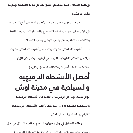
ورياضة التسلق، حيث يمكنكم التمتع بمناظر خلابة للمنطقة وتجربة 
مغامرات مثيرة.
·        بحيرة سيركول: تعتبر بحيرة سيركول واحدة من أروع البحيرات 
في قرغيزستان، حيث يمكنكم الاستمتاع بالمناظر الطبيعية الخلابة 
والنشاطات المائية مثل ركوب الزوارق وصيد الأسماك.
·        أضرحة السلطان ساتوك بيك: تعتبر أضرحة السلطان ساتوك 
بيك من الأماكن التاريخية المهمة في أوش، حيث يمكن للزوار 
استكشاف هذه الأضرحة واكتشاف قصصها وتاريخها.
أفضل الأنشطة الترفيهية 
والسياحية في مدينة اوش
توفر مدينة أوش في قرغيزستان العديد من الأنشطة الترفيهية 
والسياحية الممتعة للزوار. إليك بعض أفضل الأنشطة التي يمكنك 
القيام بها أثناء زيارتك إلى أوش:
·        
رحلات التسلق في جبل باميران
: استمتع بمغامرة التسلق في جبل 
باميران واستمتع بالمناظر الطبيعية الرائعة للمنطقة المحيطة.