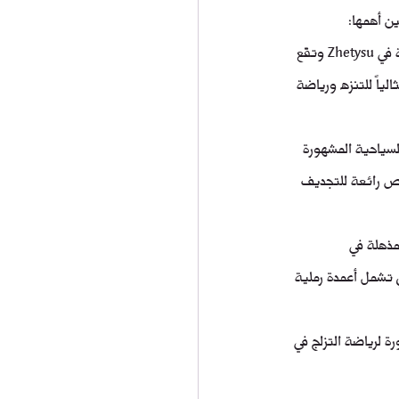
جبال تيان شان (Tian Shan Mountains): تعتبر جبال تيان شان واحدة من أهم المعالم الطبيعية في Zhetysu وتقع 
لياً للتنزه ورياضة 
هات السياحية المشهورة 
رص رائعة للتجديف 
ية المذهلة في 
 تشمل أعمدة رملية 
مشهورة لرياضة التزلج في 