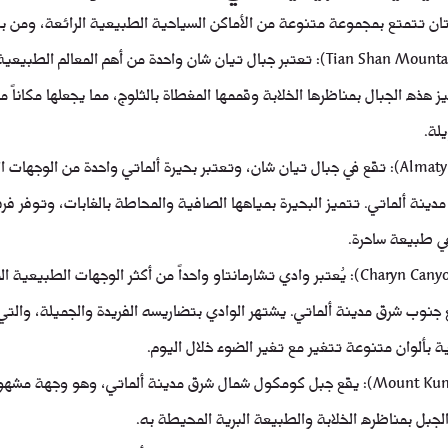
هذه الجبال بمناظرها الخلابة وقممها المغطاة بالثلوج، مما يجعلها مكاناً مثا
لة.
بحيرة ألماتي (Almaty Lake): تقع في جبال تيان شان، وتعتبر بحيرة ألماتي واحدة من الوج
مدينة ألماتي. تتميز البحيرة بمياهها الصافية والمحاطة بالغابات، وتوفر ف
في طبيعة ساحرة.
وادي تشارمانتاو (Charyn Canyon): يُعتبر وادي تشارمانتاو واحداً من أكثر الوجهات الطبيع
جنوب شرق مدينة ألماتي. يشتهر الوادي بتضاريسه الفريدة والجميلة، والتي
بألوان متنوعة تتغير مع تغير الضوء خلال اليوم.
جبل كومكول (Mount Kumbel): يقع جبل كومكول شمال شرق مدينة ألماتي، وهو وجهة 
لجبل بمناظره الخلابة والطبيعة البرية المحيطة به.