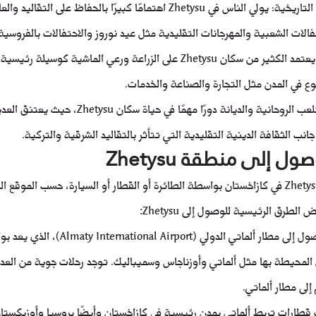
الحفاظ على التقاليد التاريخية: يولي الناس في Zhetysu اهتمامًا كبيرًا بالحفاظ عل
فالات الشعبية والمهرجانات التقليدية مثل عيد نوروز والاحتفالات بالفروسية 
النشاط الاقتصادي: يعتمد الكثير من سكان Zhetysu على الزراعة ورعي الماشية
 في المدن مثل التجارة والصناعة والخدمات.
الروحانية والديانة: تلعب الروحانية والديانة دورًا مهمًا في 
انب الثقافة الدينية التقليدية التي تتأثر بالتقاليد الشرقية والتركية.
 إلى منطقة Zhetysu
يمكن الوصول إلى منطقة Zhetysu في كازاخستان بواسطة الطائرة أو القطار أو السيارة، حسب الم
لطرق الرئيسية للوصول إلى Zhetysu:
: يمكنك الوصول إلى مطار ألماتي الدولي (ort
Zhe والمدن المحيطة بها مثل ألماتي وأوزناجاس وسميباليك. توجد رحلات جوية من الع
إلى مطار ألماتي.
قطارات تربط ألماتي بمدن رئيسية في كازاخستان وأيضًا بروسيا وأوزبكستا