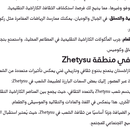
فو وغيرها، مما يتيح لك فرصة استكشاف الثقافة الكازاخية التقليدية.
ية والتسلق
: في الجبال والوديان، يمكنك ممارسة الرياضات المغامرة مثل ركو
.
طعام
: جرب المأكولات الكازاخية التقليدية في المطاعم المحلية، واستمتع بتج
ساق وكوميس.
نطقة Zhetysu
طقة Zhetysu في كازاخستان يتمتع بتنوع ثقافي وتاريخي غني يعكس تأثيرات متعددة من ا
 العصور. إليك بعض السمات البارزة لطبيعة الشعب في Zhetysu:
التعددية الثقافية: يتسم شعب Zhetysu بالتعدد الثقافي، حيث يجمع بين العناصر الكازا
لأخرى. هذا ينعكس في اللغة والعادات والتقاليد والموسيقى والطعام.
الضيافة والود: تُعتبر الضيافة جزءًا أساسيًا من ثقافة الشعب
سيج الاجتماعي للمجتمع.