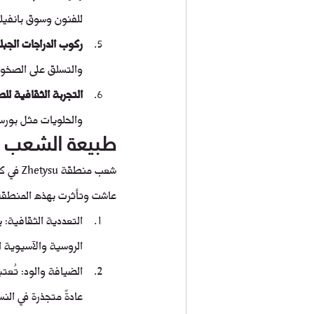
للفنون وسوق بانفيلو
ركوب الدراجات الجبل
والتسلق على الصخور
التجربة الثقافية لل
والحلويات مثل بور
طبيعة الشعب في م
شعب من
عاشت وتأثرت بهذه المنطقة عبر
الروسية والآسيوية ا
عادةً متجذرة في الن