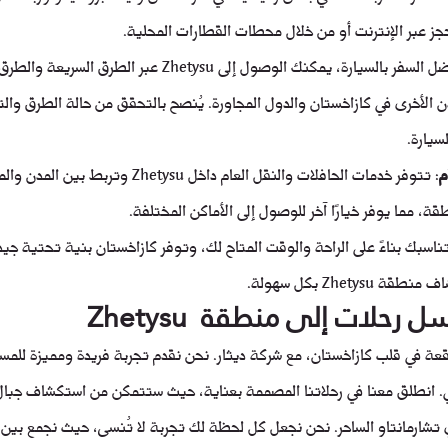
ز عبر الإنترنت أو من خلال محطات القطارات المحلية.
: إذا كنت تفضل السفر بالسيارة، يمكنك الوصول إلى Zhetysu عبر ا
 الأخرى في كازاخستان والدول المجاورة. يُنصح بالتحقق من حالة الطرق وال
سيارة.
م
: تتوفر خدمات الحافلات والنقل العام داخل Zhetysu 
ة، مما يوفر خيارًا آخر للوصول إلى الأماكن المختلفة.
ناسبك بناءً على الراحة والوقت المتاح لك، وتوفر كازاخستان بنية تحتية جيد
Zhety بكل سهولة.
حلات إلى منطقة  Zhetysu
جمال Zhetysu، الواقعة في قلب كازاخستان، مع شركة ديثار. نحن نقدم تجربة فريدة ومميزة ل
. انطلق معنا في رحلاتنا المصممة بعناية، حيث ستتمكن من استكشاف جبال 
ي تشارمانتاو الساحر. نحن نجعل كل لحظة لك تجربة لا تُنسى، حيث نجمع بين 