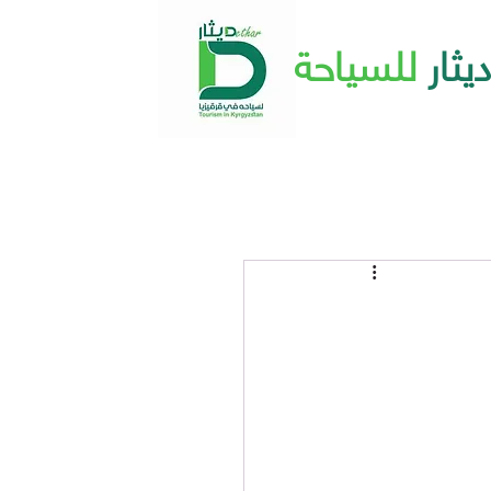
ديثار
للسياحة