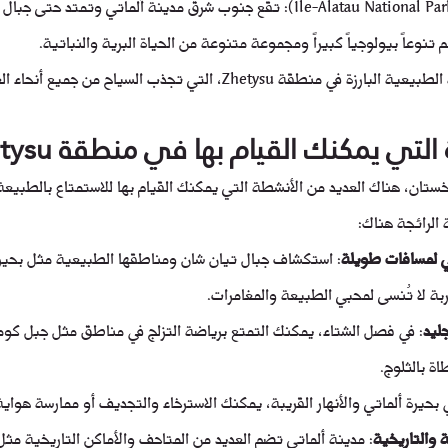
محمية إلتيرسكي (Ile-Alatau National Park): تقع جنوب شرق مدينة ألماتي وتمتد
وعاً بيولوجياً كبيراً ومجموعة متنوعة من الحياة البرية والنباتية.
هذه بعض الأماكن السياحية الطبيعية البارزة في منطقة Zhetysu، التي تجذب السياح م
ي يمكنك القيام بها في منطقة Zhetysu 
Zhetysu في كازاخستان، هناك العديد من الأنشطة التي يمكنك القيام بها للاستمتاع بالطبي
الرائجة هناك:
ي لمسافات طويلة
: استكشاف جبال تيان شان ومناطقها الطبيعية مثل بحيرة
بة لا تُنسى لمحبي الطبيعة والمغامرات.
جليد
: في فصل الشتاء، يمكنك التمتع برياضة التزلج في مناطق مثل جبل كو
اة بالثلوج.
 بحيرة ألماتي والأنهار القريبة، يمكنك الاسترخاء والتجديف أو ممارسة هواية
ة والتاريخية
: مدينة ألماتي تضم العديد من المتاحف والأماكن التاريخية مث