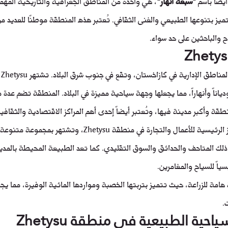
يضًا باسم 
"سبعة أنهار"
، هي واحدة من المناطق الجغرافية والتاريخية المهم
يز بتنوعها الطبيعي والغنى الثقافي. تُعتبر هذه المنطقة موطنًا للعديد من
ح والباحثين على حد سواء.
من
دياناً وأنهاراً، مما يجعلها وجهة سياحية مميزة في البلاد. المنطقة تضم عدة م
قة وأكبر مدينة فيها، وتُعتبر أيضاً إحدى أهم المراكز الاقتصادية والثقافي
مدينة ألماتي تعد أحد المراكز الرئيسية للأعمال والتجارة في منطقة Zhetysu، وت
 ذلك المتاحف والحدائق والسوق التقليدي. كما تعد الطبيعة المحيطة بالمدي
سياً للسياح والمغامرين.
يضاً منطقة هامة للزراعة، حيث تتميز بتربتها الخصبة ومواردها المائية الوفيرة، مما يجع
.
حية الطبيعية في منطقة Zhetysu 