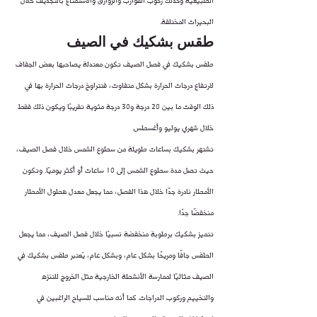
الطبيعية وكذلك ركوب القوارب والزوارق والاستمتاع بالتجديف خلال 
البحيرات المختلفة.
طقس بشكيك في الصيف
طقس بشكيك في فصل الصيف تكون معتدلة يصاحبها بعض الجفاف 
لارتفاع درجات الحرارة بشكل متفاوت، فتتراوخ درجات الحرارة بها في 
ذلك الوقت ما بين 20 درجة و30 درجة مئوية تقريبًا ويكون ذلك فقط 
خلال شهري يوليو وأغسطس.
تشتهر بشكيك بساعات طويلة من سطوع الشمس خلال فصل الصيف، 
حيث تصل مدة سطوع الشمس إلى 10 ساعات أو أكثر يوميًا. وتكون 
الأمطار نادرة جدًا خلال هذا الفصل، مما يجعل معدل هطول الأمطار 
منخفضًا جدًا.
تتميز بشكيك برطوبة منخفضة نسبيًا خلال فصل الصيف، مما يجعل 
الطقس جافًا ومريحًا بشكل عام، وبشكل عام، يُعتبر طقس بشكيك في 
الصيف مثاليًا لممارسة الأنشطة الخارجية مثل الخروج للتنزه 
والتخييم وركوب الدراجات. كما أنه مناسب للسياح الراغبين في 