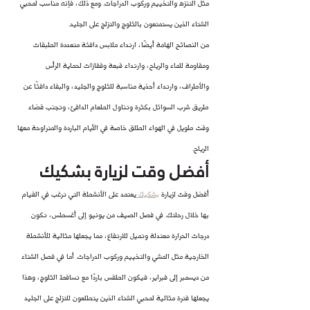
مثل التنزه والتخييم وركوب الدراجات. ومع ذلك، فإنه مناسب لمحبي 
الشتاء الذين يستمتعون بالثلوج والتزلج على الجليد.
من النصائح الهامة أيضًا، ارتداء ملابس دافئة متعددة الطبقات 
ومقاومة للماء والرياح، وارتداء قبعة وقفازات لحماية الرأس 
والأطراف، وارتداء أحذية مناسبة للثلوج والجليد، والبقاء دافئًا عن 
طريق شرب السوائل بكثرة وتناول الطعام الدافئ، وتجنب قضاء 
وقت طويل في الهواء الطلق خاصة في الأيام الباردة والمتراوحة معها 
الرياح.
أفضل وقت لزيارة بشكيك
أفضل وقت لزيارة 
بشكيك 
يعتمد على الأنشطة التي ترغب في القيام 
بها خلال رحلتك. في فصل الصيف من يونيو إلى أغسطس، تكون 
درجات الحرارة معتدلة وتميل للارتفاع، مما يجعلها مثالية للأنشطة 
الخارجية مثل المشي والتخييم وركوب الدراجات. أما في فصل الشتاء 
من ديسمبر إلى فبراير، فيكون الطقس باردًا مع تساقط الثلوج، وهذا 
يجعلها فترة مثالية لمحبي الشتاء الذين يتطلعون للتزلج على الجليد 