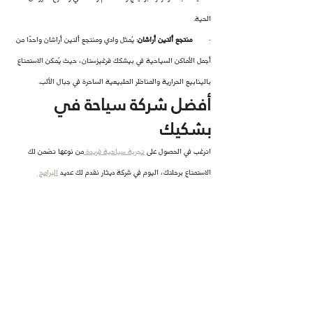
الحية.
·        
منتجع ألتين أراشان
: يُمثل وادي ومنتجع ألتين أراشان واحدًا من 
أجمل الأماكن السياحية في بيشكك قرغيزستان، حيث يُمكن الاستمتاع 
بالينابيع الحرارية والمناظر الطبيعية الساحرة في جبال الألب.
أفضل شركة سياحة في 
بشكيك
اترغب في الحصول على 
تجربة سياحية فريدة 
من نوعها تضمن لك 
الاستمتاع برحلتك، اليوم في شركة ديثار نقدم لك عديد 
البرامج 
السياحية
 التي الهدف منها في النهاية جعلك مستمتع طوال وقت 
الرحلة، هنا في ديثار نقدم أفضل الباقات السعرية في السوق بالكامل 
لنضمن لك الحصول على مرشد سياحي ومترجم وسيارة بسائق خاص كل 
هذا بسعر تنافسي جدًا ، فلا تفوت على نفسك الفرصة وأحصل على 
أفضل برنامج سياحي الآن.