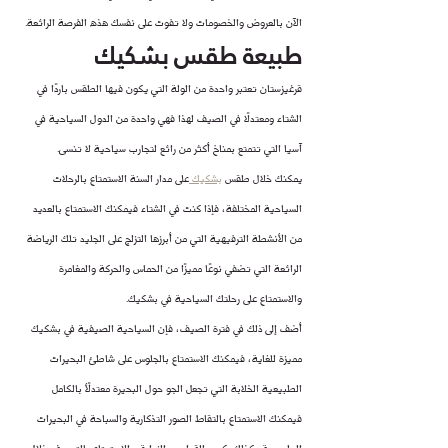
الآن بالعروض والخصومات ولا تفوت على نفسك هذه الفرصة الرائعة.
طبيعة طقس بشكيك
قرغيزستان تعتبر واحدة من الولة التي يكون فيها الطقس باردًا في 
الشتاء ومعتدلًا في الصيف لهذا فهي واحدة من الدول السياحية في 
آسيا التي تتمتع بمناخ أكثر من رائع لتجارب سياحية لا تنسى.
يمكنك خلال طقس 
بشكيك 
على مدار السنة الاستمتاع بالرحلات 
السياحية المختلفة، فإذا كنت في الشتاء فيمكنك الاستمتاع بالعديد 
من الأنشطة الترفيهية التي من أبرزها التزلج على الجليد تلك الرياضة 
الرائعة التي تضفي نوعًا مميزًا من الحماس والحركة والمغامرة 
والاستمتاع على رحلتك السياحية في بشكيك.
أضف إلى ذلك في فترة الصيف، فإن السياحية الصيفية في بشكيك 
مميزة للغاية، فيمكنك الاستمتاع بالجلوس على شاطئ البحيرات 
الطبيعية الخلابة التي تجعل الجو حول البحيرة معتدلًأ بالكامل 
فيمكنك الاستمتاع بالتقاط الصور التذكارية والسباحة في البحيرات 