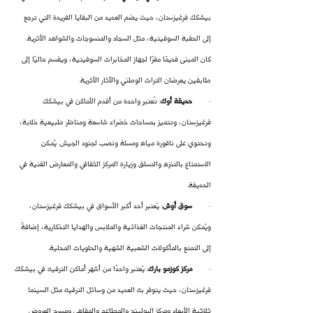
بيشكك قرغيزستان، حيث يضم العديد من البقايا الفريدة التي ترجع 
إلى الحقبة السوفيتية، مثل السجاد والمنسوجات والشواهد الأثرية. 
كان المبنى قديمًا مقرًا لجهاز المخابرات السوفيتية، ويقسم حاليًا إلى 
طابقين يعرضان التراث الوطني والآثار الأثرية.
·        
حديقة أوك
: تُعتبر واحدة من أقدم الأماكن في بيشكك 
قرغيزستان، وتتميز بمساحات خضراء شاسعة ومناظر طبيعية خلابة، 
وتحتوي على نافورة مياه ومسلة ونصب لجنود الجيش. يُمكن 
الاستمتاع بالتنزه والتسلق وزيارة المركز الثقافي والمعارض الفنية في 
الحديقة.
·        
سوق أوش
: يُعتبر أحد أكبر الأسواق في بيشكك قرغيزستان، 
ويُمكن شراء المنتجات الغذائية والملابس والهدايا التذكارية، إضافةً 
إلى التمتع بالمأكولات الشعبية الشهية والحلويات المحلية.
·        
مركز كوزمو بارك
: يُعتبر واحدًا من أشهر أماكن الترفيه في بيشكك 
قرغيزستان، حيث يتوفر به العديد من وسائل الترفيه مثل السينما 
ثلاثية الأبعاد ومركز البولينج والمطاعم والمقاهي ومسرح العروض 