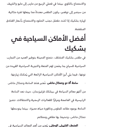
والاستمتاع بالثلوج. بينما في فصلي الربيع من مارس إلى مايو والخريف 
من سبتمبر إلى نوفمبر، يكون الطقس معتدلاً مما يجعلها فترة مثالية 
لزيارة بشكيك إذا كنت تفضل تجنب الحشود والاستمتاع بأسعار الفنادق 
المخفضة.
أفضل الأماكن السياحية في 
بشكيك
في طقس بشكيك المختلف، تتمتع المدينة بتوفير العديد من التجارب 
السياحية للسياح بما يضمن لهم المتعة والتجربة السياحية الفريدة من 
نوعها، فيما يلي أبرز الأماكن السياحية الرائعة التي يُمكنك زيارتها:
·        
ساحة ألا تو وتمثال ماناس
: تُعتبر هذه الساحة وتمثال ماناس 
من أشهر معالم السياحة في بيشكك قرغيزستان، حيث تعد الساحة 
الرئيسية في العاصمة ومركزًا للفعاليات الرسمية والاحتفالات. تتميز 
الساحة بوجود مقاعد للجلوس ونافورة مياه مميزة، بينما يتوسطها 
تمثال ماناس، وتحيط بها مقاهي ومطاعم.
·        
المتحف التاريخي الوطني
: يُعتبر من أهم المعالم السياحية في 