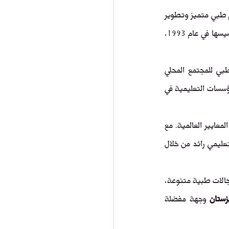
 هي مؤسسة تعليمية بارزة تأسست بهدف تقديم تعليم طبي متميز وتطوير 
مهارات الطلاب في مجال الطب والجراحة. تعود جذور الجامعة إلى منتصف القرن العشرين، عندما تم تأسيسها في عام 1993، 
تأسست الجامعة كمدرسة طبية تابعة لجامعة ولاية أوش، حيث كانت تهدف إلى توفير التعليم الطبي للمجتمع المحلي 
وللطلاب الدوليين. مع مرور الوقت، تطورت جامعة ولاية أوش الطب والجراحة لتصبح واحدة من أبرز المؤسسات التعليمية في 
خلال سنواتها الأولى، كانت الجامعة تركز على بناء مرافقها التعليمية وتطوير مناهجها الدراسية لتلبية المعايير العالمية. مع 
 أن تعزز من مكانتها كمركز تعليمي رائد من خلال 
وفي العقدين الأخيرين، شهدت الجامعة تطورات كبيرة، حيث قامت بتوسيع برامجها الأكاديمية لتشمل مجالات طبية متنوعة، 
زستان
 وجهة مفضلة 