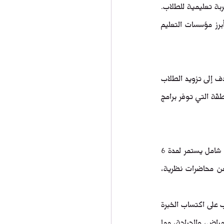
تسعى الجامعة باستمرار إلى تحسين جودة التعليم والبحث الطبي، مما يعكس التزامها بتقديم أفضل تجربة تعليمية للطلاب. 
 كأحد أبرز مؤسسات التعليم 
 تقدم مجموعة متنوعة من البرامج التعليمية التي تهدف إلى تزويد الطلاب 
بالمعرفة والمهارات اللازمة في مجال الطب والجراحة. تعتبر الجامعة من بين المؤسسات الرائدة في المنطقة التي توفر برامج 
 برنامج بكالوريوس الطب والجراحة، وهو برنامج شامل يستمر لمدة 6 
سنوات. يهدف هذا البرنامج إلى تزويد الطلاب بأساسيات الطب والجراحة من خلال منهج دراسي يتضمن محاضرات نظرية، 
يتميز برنامج البكالوريوس في الجامعة بالتركيز على التعليم التفاعلي والتدريب العملي، مما يساعد الطلاب على اكتساب الخبرة 
العملية اللازمة لممارسة المهنة بكفاءة. كما يتضمن البرنامج دورات في علوم التشريح، الفسيولوجيا، الأمراض، والجراحة، مما 