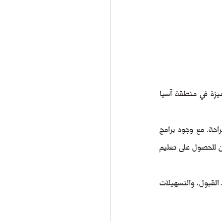
جامعة ولاية أوش الطب والجراحة في قرغيزستان هي إحدى أبرز الجامعات التي تقدم برامج طبية متميزة في منطقة آسيا 
تميزت هذه الجامعة بجودة تعليمها وبتقديمها لتجربة تعليمية فريدة من نوعها في مجال الطب والجراحة. مع وجود برامج 
أكاديمية متطورة ومرافق حديثة، تعد جامعة ولاية أوش وجهة مثالية للطلاب الطموحين الذين يسعون للحصول على تعليم 
في هذا المقال، سنستعرض تفاصيل هامة حول جامعة ولاية أوش، بما في ذلك برامجها الأكاديمية، شروط القبول، والتسهيلات 