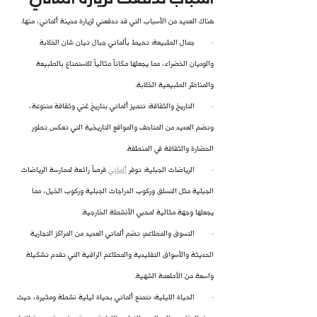
هناك العديد من الأسباب التي قد تدفعني لزيارة مدينة ألماتي، منها:
·        جمال الطبيعة: تحيط بألماتي جبال تيان شان الخلابة 
والوديان الخضراء، مما يجعلها مكاناً مثالياً للاستمتاع بالطبيعة 
والمناظر الطبيعية الخلابة.
·        التاريخ والثقافة: تتميز ألماتي بتاريخ غني وثقافة متنوعة، 
وتضم العديد من المتاحف والمواقع التاريخية التي تعكس تطور 
الحضارة والثقافة في المنطقة.
·        الرياضات الجبلية: توفر 
ألماتي 
فرصاً رائعة لممارسة الرياضات 
الجبلية مثل التسلق وركوب الدراجات الجبلية وركوب الخيل، مما 
يجعلها وجهة مثالية لمحبي الأنشطة الخارجية.
·        التسوق والمطاعم: تضم ألماتي العديد من المراكز التجارية 
الحديثة والأسواق التقليدية والمطاعم الراقية التي تقدم تشكيلة 
واسعة من الأطعمة الشهية.
·        الحياة الليلية: تتمتع ألماتي بحياة ليلية نشطة ومثيرة، حيث 