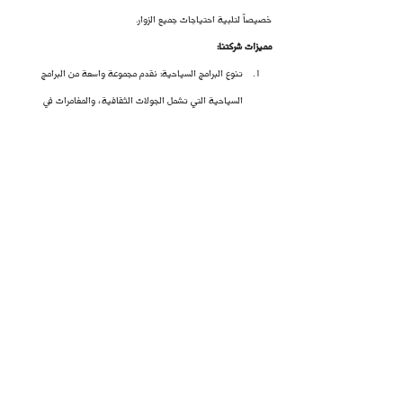
خصيصاً لتلبية احتياجات جميع الزوار.
مميزات شركتنا:
تنوع البرامج السياحية: نقدم مجموعة واسعة من البرامج 
السياحية التي تشمل الجولات الثقافية، والمغامرات في 
الطبيعة، والرحلات الجبلية، والتجارب الثقافية، مما يضمن 
تلبية اهتمامات كافة الزوار.
خدمة عملاء ممتازة: يقدم فريقنا المحترف والودود خدمة 
استثنائية للعملاء، حيث نهتم بكل تفاصيل رحلتكم لضمان 
تجربة مرضية ومريحة لكم.
جودة وأمان: نحرص على توفير برامج سياحية عالية الجودة مع 
الالتزام بأعلى معايير السلامة والأمان، مما يضمن لكم رحلة 
ممتعة وخالية من المخاطر.
تجربة مخصصة: نحن نفهم أن كل شخص يمتلك اهتمامات 
واحتياجات فريدة، لذا نقدم خدمات تخصيصية تناسب 
متطلبات كل عميل، لتجربة سياحية فريدة ومميزة.