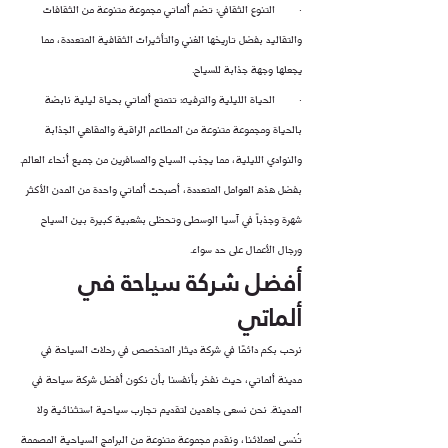
·        التنوع الثقافي: تضم ألماتي مجموعة متنوعة من الثقافات 
والتقاليد بفضل تاريخها الغني والتأثيرات الثقافية المتعددة، مما 
يجعلها وجهة جذابة للسياح.
·        الحياة الليلية والترفيه: تتمتع ألماتي بحياة ليلية نابضة 
بالحياة ومجموعة متنوعة من المطاعم الراقية والمقاهي الجذابة 
والنوادي الليلية، مما يجذب السياح والمسافرين من جميع أنحاء العالم.
بفضل هذه العوامل المتعددة، أصبحت ألماتي واحدة من المدن الأكثر 
شهرة وجذباً في آسيا الوسطى وتحظى بشعبية كبيرة بين السياح 
ورجال الأعمال على حد سواء.
أفضل شركة سياحة في 
ألماتي
نرحب بكم دائمًا في شركة ديثار المتخصص في رحلات السياحة في 
مدينة ألماتي، حيث نفخر بأنفسنا بأن نكون أفضل شركة سياحة في 
المدينة. نحن نسعى جاهدين لتقديم تجارب سياحية استثنائية ولا 
تُنسى لعملائنا، ونقدم مجموعة متنوعة من البرامج السياحية المصممة 