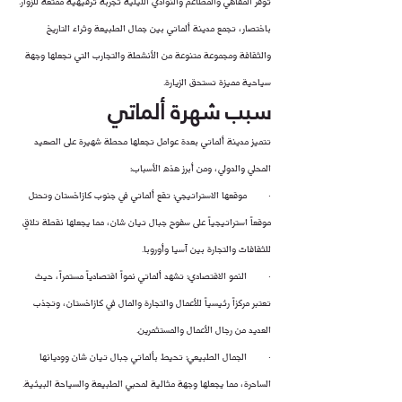
توفر المقاهي والمطاعم والنوادي الليلية تجربة ترفيهية ممتعة للزوار.
باختصار، تجمع مدينة ألماتي بين جمال الطبيعة وثراء التاريخ 
والثقافة ومجموعة متنوعة من الأنشطة والتجارب التي تجعلها وجهة 
سياحية مميزة تستحق الزيارة.
سبب شهرة ألماتي
تتميز مدينة ألماتي بعدة عوامل تجعلها محطة شهيرة على الصعيد 
المحلي والدولي، ومن أبرز هذه الأسباب:
·        موقعها الاستراتيجي: تقع ألماتي في جنوب كازاخستان وتحتل 
موقعاً استراتيجياً على سفوح جبال تيان شان، مما يجعلها نقطة تلاقٍ 
للثقافات والتجارة بين آسيا وأوروبا.
·        النمو الاقتصادي: تشهد ألماتي نمواً اقتصادياً مستمراً، حيث 
تعتبر مركزاً رئيسياً للأعمال والتجارة والمال في كازاخستان، وتجذب 
العديد من رجال الأعمال والمستثمرين.
·        الجمال الطبيعي: تحيط بألماتي جبال تيان شان ووديانها 
الساحرة، مما يجعلها وجهة مثالية لمحبي الطبيعة والسياحة البيئية.