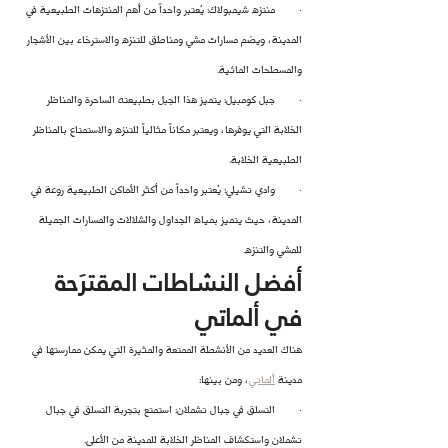
·        منتزه شيمبولاك: يُعتبر واحداً من أهم المنتزهات الطبيعية في 
المدينة، ويضم مسارات مشي ومناطق للتنزه والاسترخاء بين الأشجار 
والمسطحات المائية.
·        جبل كومبيل: يتميز هذا الجبل بطبيعته الساحرة والمناظر 
الخلابة التي يوفرها، ويعتبر مكاناً مثالياً للتنزه والاستمتاع بالمناظر 
الطبيعية الخلابة.
·        وادي تشيلي: يُعتبر واحداً من أكثر الأماكن الطبيعية روعة في 
المدينة، حيث يتميز بمياه الجداول والشلالات والمسارات الجميلة 
للمشي والتنزه.
أفضل النشاطات المقترَحة 
في ألماتي
هناك العديد من الأنشطة الممتعة والمثيرة التي يمكن ممارستها في 
مدينة 
ألماتي
، ومن بينها:
·        التسلق في جبال تشملان: استمتع بتجربة التسلق في جبال 
تشملان واستكشاف المناظر الخلابة للمدينة من الأعلى.