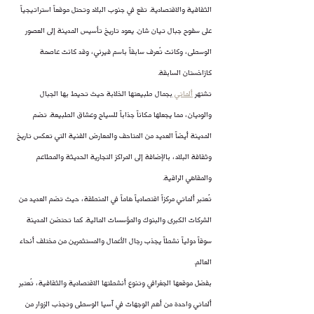
الثقافية والاقتصادية. تقع في جنوب البلاد وتحتل موقعاً استراتيجياً 
على سفوح جبال تيان شان. يعود تاريخ تأسيس المدينة إلى العصور 
الوسطى، وكانت تُعرف سابقاً باسم فيرني، وقد كانت عاصمة 
كازاخستان السابقة.
تشتهر 
ألماتي 
بجمال طبيعتها الخلابة حيث تحيط بها الجبال 
والوديان، مما يجعلها مكاناً جذاباً للسياح وعشاق الطبيعة. تضم 
المدينة أيضاً العديد من المتاحف والمعارض الفنية التي تعكس تاريخ 
وثقافة البلاد، بالإضافة إلى المراكز التجارية الحديثة والمطاعم 
والمقاهي الراقية.
تُعتبر ألماتي مركزاً اقتصادياً هاماً في المنطقة، حيث تضم العديد من 
الشركات الكبرى والبنوك والمؤسسات المالية. كما تحتضن المدينة 
سوقاً دولياً نشطاً يجذب رجال الأعمال والمستثمرين من مختلف أنحاء 
العالم.
بفضل موقعها الجغرافي وتنوع أنشطتها الاقتصادية والثقافية، تُعتبر 
ألماتي واحدة من أهم الوجهات في آسيا الوسطى وتجذب الزوار من 