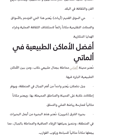
الفن والثقافة في البلاد.
·        حي السوق القديم (أربات): يُعتبر هذا الحي المزدحم بالأسواق 
والمحلات التقليدية مكاناً رائعاً لاستكشاف الثقافة المحلية وشراء 
الهدايا التذكارية.
أفضل الأماكن الطبيعية في 
ألماتي
تُعتبر مدينة 
ألماتي 
محاطة بجمال طبيعي خلاب، ومن بين الأماكن 
الطبيعية البارزة فيها:
·        جبل تشملان: يُعتبر واحداً من أهم الجبال في المنطقة، ويوفر 
إطلالات خلابة على المدينة والمناطق المحيطة بها، ويعتبر مكاناً 
مثالياً لممارسة رياضة المشي والتسلق.
·        بحيرة الشرق (شيرين): تُعتبر هذه البحيرة من أجمل البحيرات 
في المنطقة، وتتميز بمياهها الزرقاء الصافية والمحاطة بالجبال، مما 
يجعلها مكاناً مثالياً للسباحة وركوب القوارب.