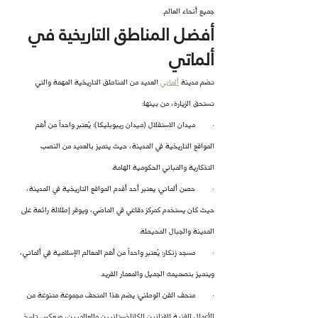
جميع أنحاء العالم.
أفضل المناطق التاريخية في 
ألماتي
تضم مدينة 
ألماتي 
العديد من المناطق التاريخية المهمة والتي 
تستحق الزيارة، من بينها:
·        ميدان الاستقلال (ميدان ريبوبليكا): يُعتبر واحداً من أهم 
المواقع التاريخية في المدينة، حيث يتميز بالعديد من النصب 
التذكارية والمباني الحكومية الهامة.
·        حصن ألماتي: يعتبر أحد أقدم المواقع التاريخية في المدينة، 
حيث كان يستخدم كمركز دفاعي في الماضي، ويوفر إطلالة رائعة على 
المدينة والجبال المحيطة.
·        مسجد زنكار: يُعتبر واحداً من أهم المعالم الإسلامية في ألماتي، 
ويتميز بتصميمه الجميل والمعمار الفريد.
·        متحف الفن الوطني: يضم هذا المتحف مجموعة متنوعة من 
الأعمال الفنية للفنانين الكازاخستانيين والعالميين، ويعكس تاريخ 