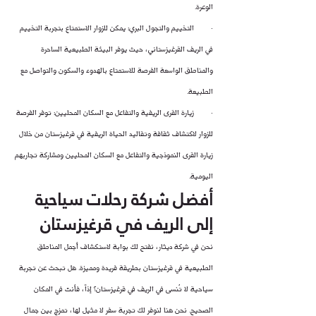
الوعرة.
·        التخييم والتجول البري: يمكن للزوار الاستمتاع بتجربة التخييم 
في الريف القرغيزستاني، حيث يوفر البيئة الطبيعية الساحرة 
والمناطق الواسعة الفرصة للاستمتاع بالهدوء والسكون والتواصل مع 
الطبيعة.
·        زيارة القرى الريفية والتفاعل مع السكان المحليين: توفر الفرصة 
للزوار لاكتشاف ثقافة وتقاليد الحياة الريفية في قرغيزستان من خلال 
زيارة القرى النموذجية والتفاعل مع السكان المحليين ومشاركة تجاربهم 
اليومية.
أفضل شركة رحلات سياحية 
إلى الريف في قرغيزستان
نحن في شركة ديثار، نفتح لك بوابة لاستكشاف أجمل المناطق 
الطبيعية في قرغيزستان بطريقة فريدة ومميزة. هل تبحث عن تجربة 
سياحية لا تُنسى في الريف في قرغيزستان؟ إذاً، فأنت في المكان 
الصحيح. نحن هنا لنوفر لك تجربة سفر لا مثيل لها، تمزج بين جمال 