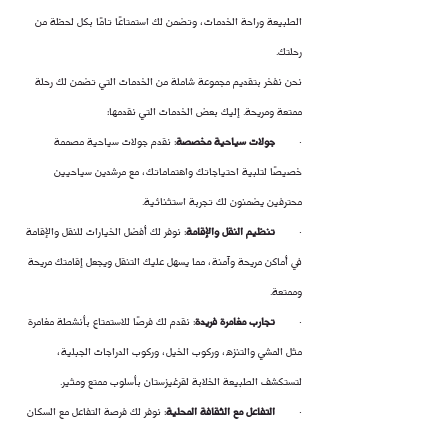
الطبيعة وراحة الخدمات، وتضمن لك استمتاعًا تامًا بكل لحظة من 
رحلتك.
نحن نفخر بتقديم مجموعة شاملة من الخدمات التي تضمن لك رحلة 
ممتعة ومريحة. إليك بعض الخدمات التي نقدمها:
·        
جولات سياحية مخصصة
: نقدم جولات سياحية مصممة 
خصيصًا لتلبية احتياجاتك واهتماماتك، مع مرشدين سياحيين 
محترفين يضمنون لك تجربة استثنائية.
·        
تنظيم النقل والإقامة
: نوفر لك أفضل الخيارات للنقل والإقامة 
في أماكن مريحة وآمنة، مما يسهل عليك التنقل ويجعل إقامتك مريحة 
وممتعة.
·        
تجارب مغامرة فريدة
: نقدم لك فرصًا للاستمتاع بأنشطة مغامرة 
مثل المشي والتنزه، وركوب الخيل، وركوب الدراجات الجبلية، 
لتستكشف الطبيعة الخلابة لقرغيزستان بأسلوب ممتع ومثير.
·        
التفاعل مع الثقافة المحلية
: نوفر لك فرصة التفاعل مع السكان 
المحليين واكتشاف تقاليدهم وثقافتهم، من خلال زيارة القرى الريفية 