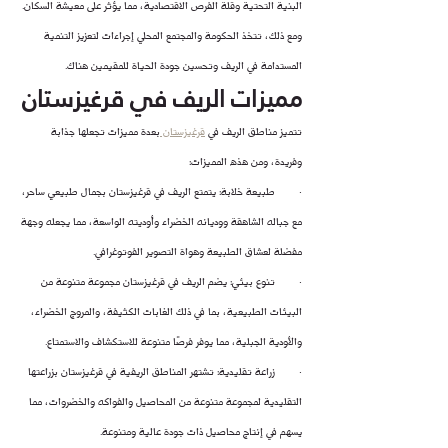
البنية التحتية وقلة الفرص الاقتصادية، مما يؤثر على معيشة السكان. 
ومع ذلك، تتخذ الحكومة والمجتمع المحلي إجراءات لتعزيز التنمية 
المستدامة في الريف وتحسين جودة الحياة للمقيمين هناك.
مميزات الريف في قرغيزستان
تتميز مناطق الريف في 
قرغيزستان 
بعدة مميزات تجعلها جذابة 
وفريدة، ومن هذه المميزات:
·        طبيعة خلابة: يتمتع الريف في قرغيزستان بجمال طبيعي ساحر، 
مع جباله الشاهقة ووديانه الخضراء وأوديته الواسعة، مما يجعله وجهة 
مفضلة لعشاق الطبيعة وهواة التصوير الفوتوغرافي.
·        تنوع بيئي: يضم الريف في قرغيزستان مجموعة متنوعة من 
البيئات الطبيعية، بما في ذلك الغابات الكثيفة، والمروج الخضراء، 
والأودية الجبلية، مما يوفر فرصًا متنوعة للاستكشاف والاستمتاع.
·        زراعة تقليدية: تشتهر المناطق الريفية في قرغيزستان بزراعتها 
التقليدية لمجموعة متنوعة من المحاصيل والفواكه والخضروات، مما 
يسهم في إنتاج محاصيل ذات جودة عالية ومتنوعة.