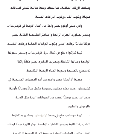
ومياهها الزرقاء الصافية، مما يجعلها وجهة مثالية للمشي لمسافات 
طويلة وركوب الخيل وركوب الدراجات الجبلية.
·        وادي جيتي أوغوز: يعتبر واحدًا من أجمل الأودية في قرغيزستان، 
ويتميز بصخوره الحمراء الرائعة والمناظر الطبيعية الخلابة. يعتبر 
موقعًا مثاليًا لرحلات المشي وركوب الدراجات الجبلية ورحلات التخييم.
·        قرية كاراكول: تقع في شمال شرق قرغيزستان، وتشتهر بسهولها 
الواسعة وجبالها الشاهقة وبحيرتها الساحرة. تعتبر مكانًا رائعًا 
للاستمتاع بالطبيعة وتجربة الحياة الريفية التقليدية.
·        محمية ألا أرتشا: تعتبر واحدة من أهم المحميات الطبيعية في 
قرغيزستان، حيث تضم تضاريس متنوعة تشمل جبالًا ووديانًا وأودية 
وبحيرات. تعتبر موطنًا للعديد من الحيوانات البرية مثل الدببة 
والوحوش والطيور.
·        قرية سوسامير: تقع في وسط 
قرغيزستان
، وتشتهر بمناظرها 
الطبيعية الخلابة ومروجها الخضراء الواسعة. توفر القرية فرصًا لرحلات 
المشي وركوب الدراجات الجبلية وتجربة الحياة الريفية التقليدية.