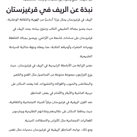
نبذة عن الريف في قرغيزستان
الريف في قرغيزستان يمثل جزءًا أساسيًا من الهوية والثقافة الوطنية، 
حيث يتميز بجماله الطبيعي الخلاب وتنوع بيئته. يمتد الريف في 
قرغيزستان على مساحات شاسعة من الأراضي، ويتميز بجباله الشاهقة 
ووديانه الخضراء وأوديةه الخلابة، مما يجعله وجهة مثالية للسياحة 
الطبيعية.
تعتبر الزراعة من الأنشطة الرئيسية في الريف في قرغيزستان، حيث 
يزرع المزارعون مجموعة متنوعة من المحاصيل مثل القمح والشعير 
والبطاطس والحبوب والفواكه والخضروات. كما يعتمد السكان على 
تربية الماشية والأبقار والأغنام في بعض المناطق.
تعد القرى الريفية في قرغيزستان مركزاً للحياة الاجتماعية والثقافية، 
حيث يحافظ السكان على تقاليدهم وعاداتهم التقليدية ويمارسون 
الفعاليات الاجتماعية مثل الأعراس والاحتفالات الدينية.
ومع ذلك، تواجه المناطق الريفية في قرغيزستان تحديات مثل نقص 