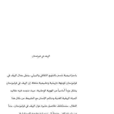
الريف في قيرغستان
باستراتيجية تتسم بالتنويع الثقافي والبيئي، يتجلى جمال الريف في 
قرغيزستان كوجهة تاريخية وطبيعية مذهلة. إن الريف في قرغيزستان 
يشكل جزءاً أساسياً من الهوية الوطنية، حيث تتجسد فيه تقاليد 
الحياة الريفية الغنية وتناغم الإنسان مع الطبيعة. من خلال هذا 
المقال، سنستكشف تفاصيل مثيرة حول الريف في قرغيزستان، بدءاً 
من تاريخه الغني وصولاً إلى تحدياته وفرصه المستقبلية.