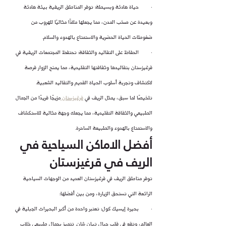
·        حياة هادئة وبسيطة: توفر المناطق الريفية بيئة هادئة 
وبعيدة عن صخب المدن، مما يجعلها ملاذًا مثاليًا للهروب من 
ضغوطات الحياة الحضرية والاستمتاع بالهدوء والسلام.
·        الحفاظ على التقاليد والثقافة: تحتفظ المجتمعات الريفية في 
قرغيزستان بتقاليدها وثقافتها التقليدية، مما يمنح الزوار فرصة 
لاكتشاف وتجربة أسلوب الحياة القديم والتقاليد الشعبية.
تلخيصًا لما سبق، يمثل الريف في 
قرغيزستان 
مزيجًا فريدًا من الجمال 
الطبيعي والثقافة التقليدية، مما يجعله وجهة مثالية للاستكشاف 
والاستمتاع بالهدوء والطبيعة الساحرة.
أفضل الاماكن السياحية في 
الريف في قرغيزستان
توفر مناطق الريف في قرغيزستان العديد من الوجهات السياحية 
الرائعة التي تستحق الزيارة، ومن بين أفضلها:
·        بحيرة إيسيك كول: تعتبر واحدة من أكبر البحيرات الجبلية في 
العالم، وتقع في قلب جبال تيان شان. تتميز بجمال طبيعي خلاب 