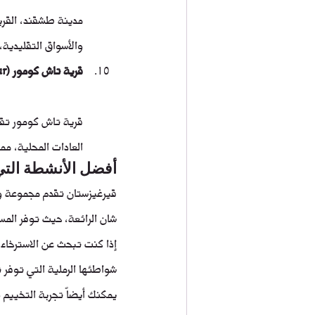
مدينة طشقند، القريب
والأسواق التقليدية،
قرية تاش كومور (Tash-Komur)
قرية تاش كومور تقدم
العادات المحلية، مم
أفضل الأنشطة التي
قيرغيزستان تقدم مجموعة واس
شان الرائعة، حيث توفر الم
إذا كنت تبحث عن الاسترخاء،
شواطئها الرملية التي توفر 
يمكنك أيضاً تجربة التخييم 