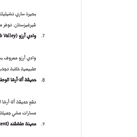
بحيرة ساري تشيليك 
قيرغيزستان. توفر مكا
وادي أرزو (Arslanbob Valley)
وادي أرزو معروف بشل
طبيعية خلابة تجذب ا
حديقة ألا-أرشا الوطنية (a National Park
تقع حديقة ألا-أرشا 
مسارات مشي جميلة 
مدينة طشقند (Tashkent)