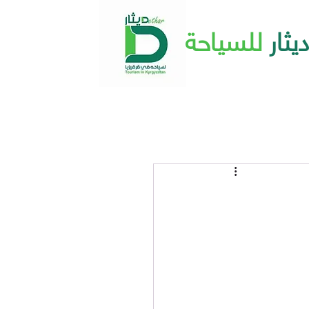
ديثار
للسياحة