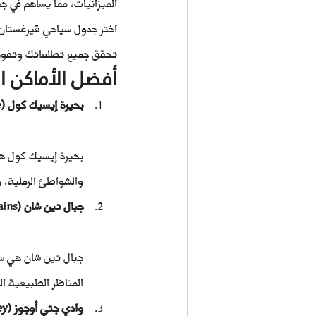
الميزانيات، مما يساهم في ج
اختر جدول سياحي قيرغستان 
تحقق جميع تطلعاتك وتفوق
أفضل الأماكن ا
بحيرة إيسيك كول (Issyk-Kul Lake)
بحيرة إيسيك كول هي 
والشواطئ الرملية، 
جبال تين شان (Tien Shan Mountains)
جبال تين شان هي سل
المناظر الطبيعية ال
وادي جتي أوجوز (Jeti-Oguz Valley)