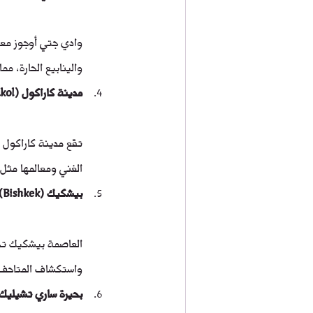
وادي جتي أوجوز معر
والينابيع الحارة، مما 
مدينة كاراكول (Karakol)
تقع مدينة كاراكول ف
الغني ومعالمها مثل 
بيشكيك (Bishkek)
العاصمة بيشكيك تجمع
واستكشاف المتاحف 
بحيرة ساري تشيليك (ry-Chelek Lake