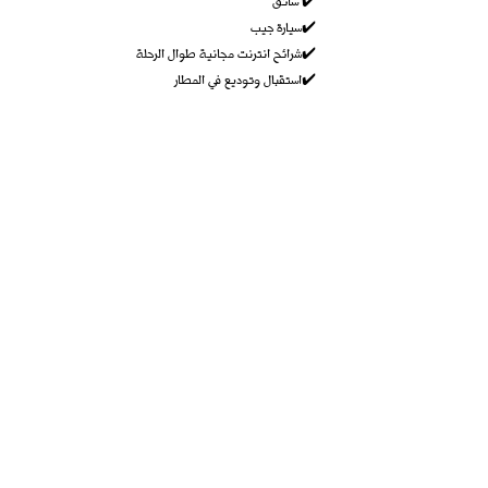
ق
سائ
✔️
سيارة جيب
✔️
شرائح انترنت مجانية طوال الرحلة
✔️
استقبال وتوديع في الم
طار
✔️
:VIPإضافات لبرنامج ال
سيارات حديثة
✔️
فنادق أو شقق فندقية 5 نجوم
✔️
تواصل معنا للحجز أو الإستفسار
العنوان: Bishkek
info@detharco.com