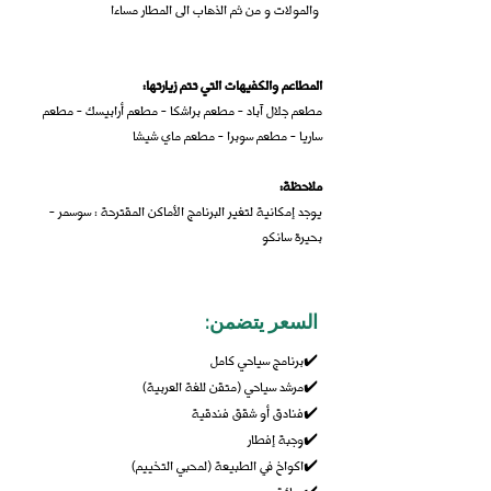
والمولات و من ثم الذهاب الى المطار مساءا
:المطاعم والكفيهات التي تتم زيارتها
مطعم جلال آباد - مطعم براشكا - مطعم أرابيسك - مطعم
ساريا - مطعم سوبرا - مطعم ماي شيشا
:ملاحظة
يوجد إمكانية لتغير البرنامج الأماكن المقترحة : سوسمر -
بحيرة سانكو
:السع
ر يتضمن
برنامج سياحي كامل
✔️
مرشد سياحي (متقن للغة العربية)
✔️
فنادق أو شقق فندقية
✔️
وجبة إفطار
✔️
اكواخ في الطبيعة (لمحبي التخييم)
✔️