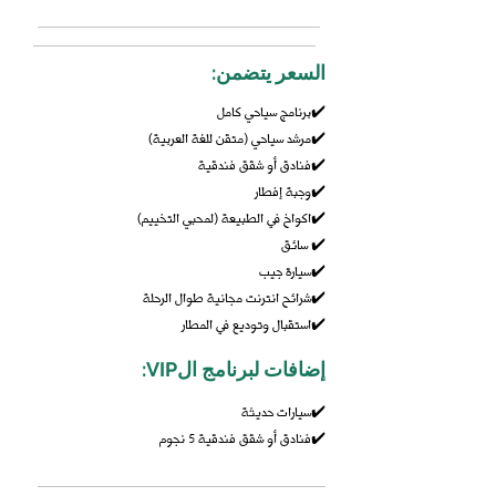
:السع
ر يتضمن
برنامج سياحي كامل
✔️
مرشد سياحي (متقن للغة العربية)
✔️
فنادق أو شقق فندقية
✔️
وجبة إفطار
✔️
اكواخ في الطبيعة (لمحبي التخييم)
✔️
ق
سائ
✔️
سيارة جيب
✔️
شرائح انترنت مجانية طوال الرحلة
✔️
استقبال وتوديع في الم
طار
✔️
:VIPإضافات لبرنامج ال
سيارات حديثة
✔️
فنادق أو شقق فندقية 5 نجوم
✔️